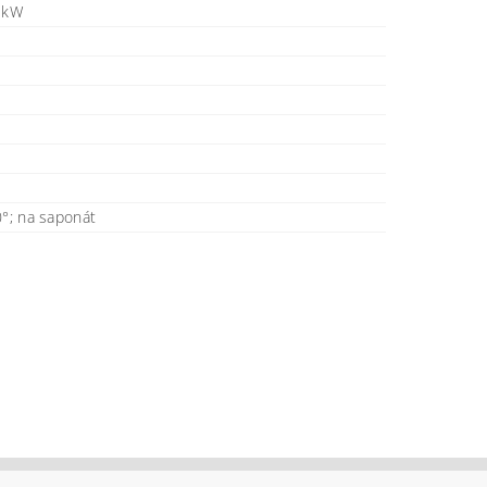
7 kW
0°; na saponát