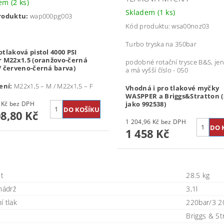
dem
(2 ks)
Skladem
(1 ks)
roduktu:
wap000pg003
Kód produktu: wsa00noz03
Turbo tryska na 350bar
tlaková pistol 4000 PSI
r M22x1.5 (oranžovo-černá
podobné rotační trysce B&S, jen 
/ červeno-černá barva)
a má vyšší číslo - 050
ení:
M22x1,5 – M / M22x1,5 – F
Vhodná i pro tlakové myčky
WASPPER a Briggs&Stratton (
999,01 Kč bez DPH
jako 992538)
08,80 Kč
1 204,96 Kč bez DPH
1 458 Kč
t
28.5 kg
nádrž
3,1l
í tlak
220bar/3 2
Briggs & St