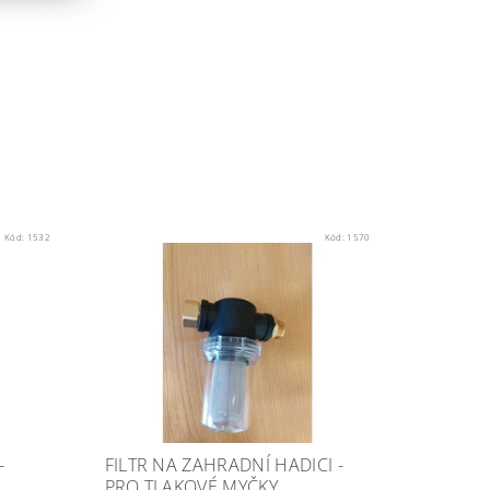
Kód:
1532
Kód:
1570
-
FILTR NA ZAHRADNÍ HADICI -
PRO TLAKOVÉ MYČKY