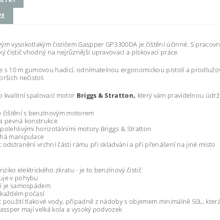
ZE
ým vysokotlakým čističem Gaspper GP3300DA je čištění účinné. S pracov
ký čistič vhodný na nejrůznější upravovací a pískovací práce.
e s 10 m
gumovou hadicí, odnímatelnou ergonomickou pistolí a prodlužovac
orších nečistot.
 kvalitní spalovací motor
Briggs & Stratton,
který vám pravidelnou údr
é čištění s benzínovým motorem
a pevná konstrukce
polehlivými horizotálními motory Briggs & Stratton
chá manipulace
 odstranění vrchní části rámu při skladvání a při přenášení na jiné místo
riziko elektrického zkratu - je to benzínový čistič
uje v pohybu
ní je samospádem
 v každém počasí
 použití tlakové vody, případně z nádoby s objemem minimálně 50L, kter
Wassper mají velká kola a vysoký podvozek