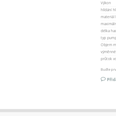
Výkon
hlídání h
materiál 
maximáln
délka ha
typ pum
Objem m
výměnné 
průtok v
Buďte prv
Při