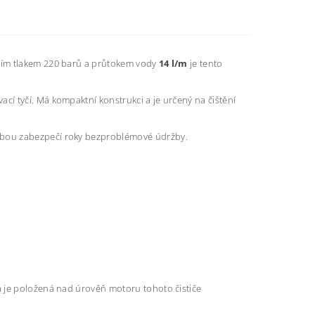
ním tlakem 220 barů a průtokem vody
14 l/m
je tento
í tyčí. Má kompaktní konstrukci a je určený na čištění
žbou zabezpečí roky bezproblémové údržby.
á je položená nad úrověň motoru tohoto čističe