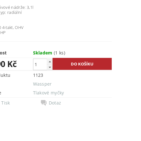
vové nádrže: 3,1l
yp: radiální
 4-takt, OHV
 HP
ost
Skladem
(1 ks)
90 Kč
duktu
1123
Wassper
e
Tlakové myčky
Tisk
Dotaz