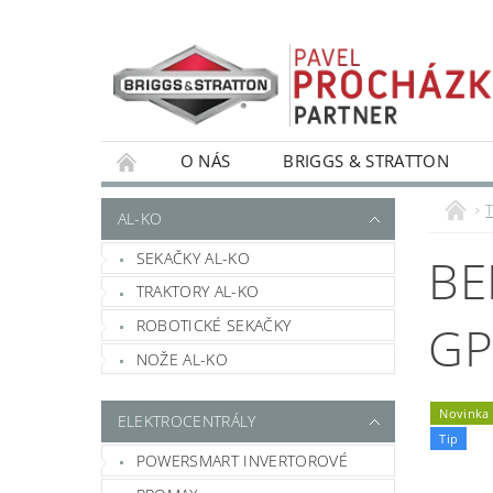
O NÁS
BRIGGS & STRATTON
AL-KO
SEKAČKY AL-KO
BE
TRAKTORY AL-KO
ROBOTICKÉ SEKAČKY
GP
NOŽE AL-KO
Novinka
ELEKTROCENTRÁLY
Tip
POWERSMART INVERTOROVÉ