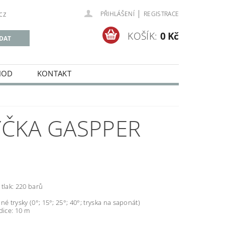
|
cz
PŘIHLÁŠENÍ
REGISTRACE
KOŠÍK:
0 Kč
HOD
KONTAKT
YČKA GASPPER
tlak: 220 barů
né trysky (0°; 15°; 25°; 40°; tryska na saponát)
dice: 10 m