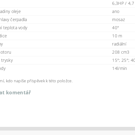
6,3HP / 4,
ladiny oleje
ano
hlavy čerpadla
mosaz
í teplota vody
40°
dice
10 m
py
radiální
otoru
208 cm3
trysky
15°; 25°; 4
ody
14l/min
ní, kdo napíše příspěvek k této položce.
dat komentář