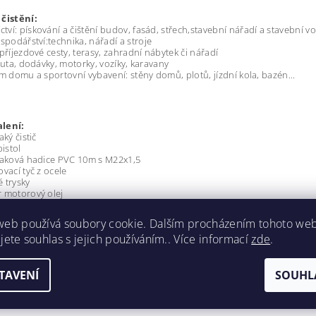
 čistění:
ctví:
pískování a čištění budov, fasád, střech,stavební nářadí a stavební voz
ospodářství:
technika, nářadí a stroje
 příjezdové cesty, terasy, zahradní nábytek či nářadí
 auta, dodávky, motorky, vozíky, karavany
em domu a sportovní vybavení: stěny domů, plotů, jízdní kola, bazén...
lení:
aký čistič
pistol
laková hadice PVC 10m s M22x1,5
ovací tyč z ocele
 trysky
 motorový olej
 na saponát
 obsluze
web používá soubory cookie. Dalším procházením tohoto we
montáž kol
jete souhlas s jejich používáním.. Více informací
zde
.
TAVENÍ
SOUHL