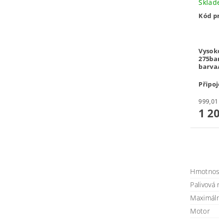
Skla
Kód p
Vysoko
275ba
barva
Připoj
1 2
Hmotnos
Palivová 
Maximáln
Motor