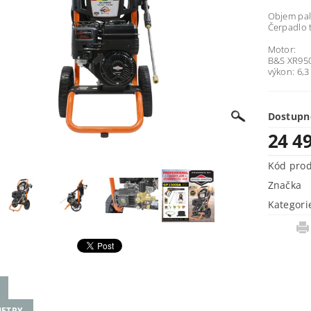
Objem pali
Čerpadlo t
Motor:
B&S XR950
výkon: 6,3
Dostupn
24 4
Kód pro
Značka
Kategori
ETRY