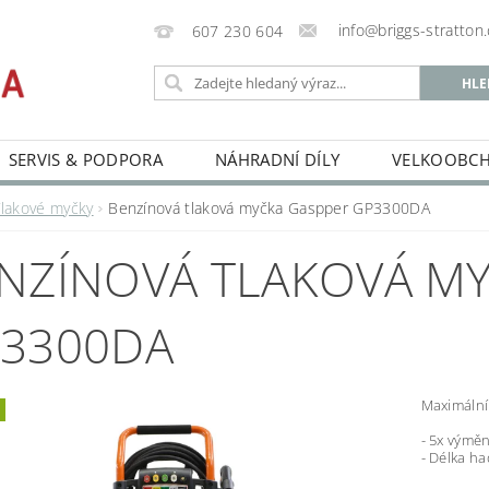
info@briggs-stratton.
607 230 604
SERVIS & PODPORA
NÁHRADNÍ DÍLY
VELKOOBC
Tlakové myčky
Benzínová tlaková myčka Gaspper GP3300DA
NZÍNOVÁ TLAKOVÁ M
3300DA
Maximální 
- 5x výměn
- Délka ha