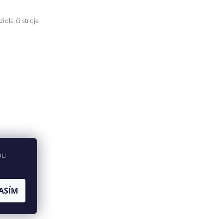
idla či stroje
bu
ASÍM