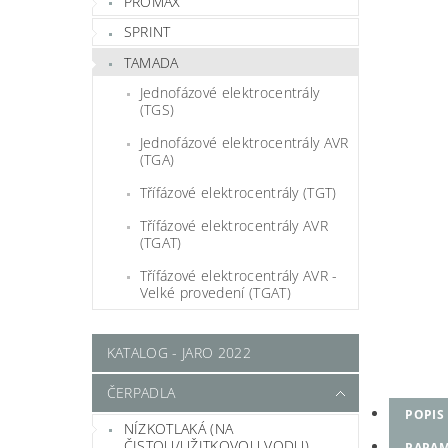
PROMAX
SPRINT
TAMADA
Jednofázové elektrocentrály
(TGS)
Jednofázové elektrocentrály AVR
(TGA)
Třífázové elektrocentrály (TGT)
Třífázové elektrocentrály AVR
(TGAT)
Třífázové elektrocentrály AVR -
Velké provedení (TGAT)
KATALOG - JARO 2022
ČERPADLA
POPIS
NÍZKOTLAKÁ (NA
ČISTOU/UŽITKOVOU VODU)
PARAM