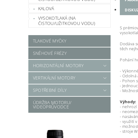
KALOVÁ
DISKU
VYSOKOTLAKÁ (NA
ČISTOU/UŽITKOVOU VODU)
S prémiov
vysokotla
TLAKOVÉ MYČKY
Dodáva s
těch nejh
SNĚHOVÉ FRÉZY
Pohání ho
HORIZONTÁLNÍ MOTORY
- Výkonn
- Odolná 
VERTIKÁLNÍ MOTORY
- Pohon s
- Jednou
SPOTŘEBNÍ DÍLY
- Možnost
Výhody:
ÚDRŽBA MOTORU/
VIDEOPRŮVODCE
- nehrozí 
- neomez
- nasává
- využití
- možnost
- stroje 