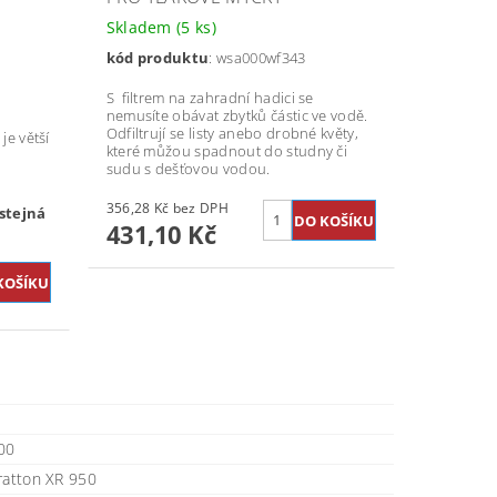
Skladem
(5 ks)
kód produktu
: wsa000wf343
S filtrem na zahradní hadici se
nemusíte obávat zbytků částic ve vodě.
Odfiltrují se listy anebo drobné květy,
je větší
které můžou spadnout do studny či
sudu s dešťovou vodou.
356,28 Kč bez DPH
stejná
431,10 Kč
00
ratton XR 950