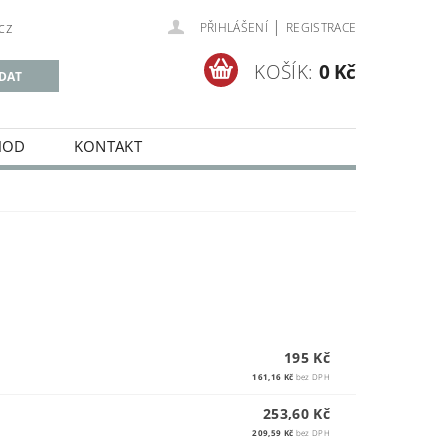
|
cz
PŘIHLÁŠENÍ
REGISTRACE
KOŠÍK:
0 Kč
HOD
KONTAKT
195 Kč
161,16 Kč
bez DPH
253,60 Kč
209,59 Kč
bez DPH