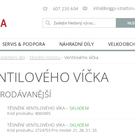
info@briggs-stratton.
607 230 604
SERVIS & PODPORA
NÁHRADNÍ DÍLY
VELKOOBC
potřební díly
Těsnění motoru
Ventilového víčka
NTILOVÉHO VÍČKA
PRODÁVANĚJŠÍ
TĚSNĚNÍ VENTILOVÉHO VÍKA
–
SKLADEM
Kód produktu: 806039S
TĚSNĚNÍ VENTILOVÉHO VÍKA
–
SKLADEM
Kód produktu: 272475S Pro model: 21, 28, 31, 33.