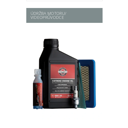
ÚDRŽBA MOTORU/
VIDEOPRŮVODCE