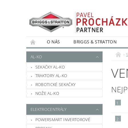
O NÁS
BRIGGS & STRATTON
S
AL-KO
SEKAČKY AL-KO
VE
TRAKTORY AL-KO
ROBOTICKÉ SEKAČKY
NEJ
NOŽE AL-KO
1.
ELEKTROCENTRÁLY
2.
POWERSMART INVERTOROVÉ