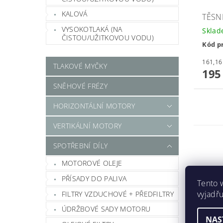
KALOVÁ
TĚSN
VYSOKOTLAKÁ (NA
Skla
ČISTOU/UŽITKOVOU VODU)
Kód p
TLAKOVÉ MYČKY
195
SNĚHOVÉ FRÉZY
HORIZONTÁLNÍ MOTORY
VERTIKÁLNÍ MOTORY
SPOTŘEBNÍ DÍLY
MOTOROVÉ OLEJE
PŘÍSADY DO PALIVA
Tento 
vyjadřu
FILTRY VZDUCHOVÉ + PŘEDFILTRY
ÚDRŽBOVÉ SADY MOTORU
NAS