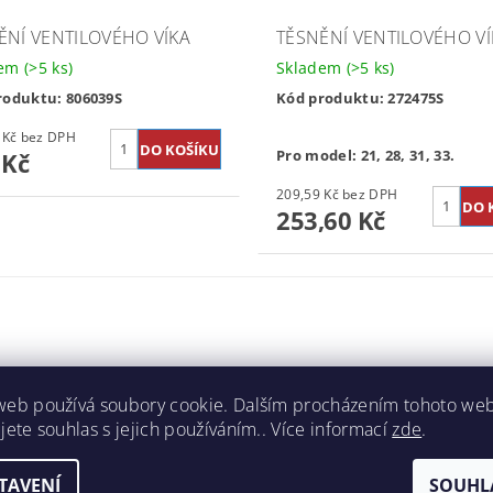
ĚNÍ VENTILOVÉHO VÍKA
TĚSNĚNÍ VENTILOVÉHO VÍ
dem
(>5 ks)
Skladem
(>5 ks)
roduktu: 806039S
Kód produktu: 272475S
161,16 Kč bez DPH
Pro model: 21, 28, 31, 33.
 Kč
209,59 Kč bez DPH
253,60 Kč
web používá soubory cookie. Dalším procházením tohoto we
jete souhlas s jejich používáním.. Více informací
zde
.
TAVENÍ
SOUHL