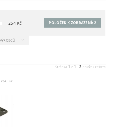
254
Kč
POLOŽEK K ZOBRAZENÍ:
2
A VÝROBCŮ
1
1
2
Stránka
z
-
položek celkem
Kód:
1481