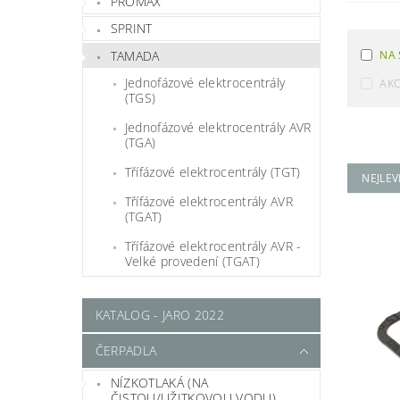
PROMAX
SPRINT
TAMADA
NA 
Jednofázové elektrocentrály
AK
(TGS)
Jednofázové elektrocentrály AVR
(TGA)
Třífázové elektrocentrály (TGT)
NEJLEV
Třífázové elektrocentrály AVR
(TGAT)
Třífázové elektrocentrály AVR -
Velké provedení (TGAT)
KATALOG - JARO 2022
ČERPADLA
NÍZKOTLAKÁ (NA
ČISTOU/UŽITKOVOU VODU)