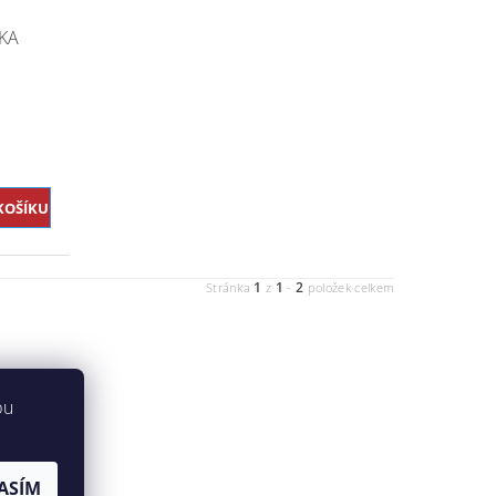
KA
1
1
2
Stránka
z
-
položek celkem
bu
ASÍM