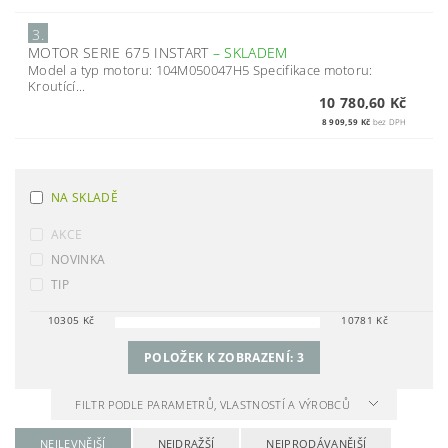
3.
MOTOR SERIE 675 INSTART
–
SKLADEM
Model a typ motoru: 104M050047H5 Specifikace motoru:
Kroutící...
10 780,60 Kč
8 909,59 Kč
bez DPH
NA SKLADĚ
AKCE
NOVINKA
TIP
10305
Kč
10781
Kč
POLOŽEK K ZOBRAZENÍ:
3
FILTR PODLE PARAMETRŮ, VLASTNOSTÍ A VÝROBCŮ
NEJLEVNĚJŠÍ
NEJDRAŽŠÍ
NEJPRODÁVANĚJŠÍ