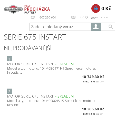
0 Kč
info@briggs-stratton.cz
607 230 604
SERIE 675 INSTART
NEJPRODÁVANĚJŠÍ
1.
MOTOR SERIE 675 INSTART
–
SKLADEM
Model a typ motoru: 104M0B0171H1 Specifikace motoru:
Kroutící...
10 749,30 Kč
8 883,72 Kč
bez DPH
2.
MOTOR SERIE 675 INSTART
–
SKLADEM
Model a typ motoru: 104M050048H5 Specifikace motoru:
Kroutící...
10 305,60 Kč
8 517,02 Kč
bez DPH