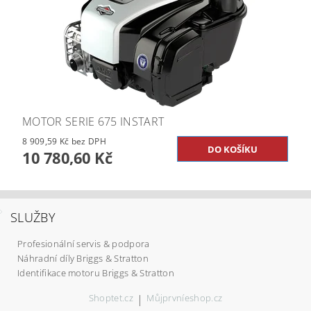
MOTOR SERIE 675 INSTART
8 909,59 Kč bez DPH
10 780,60 Kč
SLUŽBY
Profesionální servis & podpora
Náhradní díly Briggs & Stratton
Identifikace motoru Briggs & Stratton
Shoptet.cz
|
Můjprvníeshop.cz