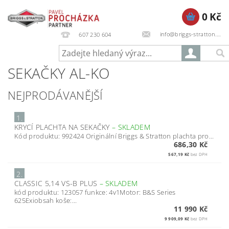
0 Kč
info@briggs-stratton.cz
607 230 604
SEKAČKY AL-KO
NEJPRODÁVANĚJŠÍ
1.
KRYCÍ PLACHTA NA SEKAČKY
–
SKLADEM
Kód produktu: 992424 Originální Briggs & Stratton plachta pro...
686,30 Kč
567,19 Kč
bez DPH
2.
CLASSIC 5,14 VS-B PLUS
–
SKLADEM
kód produktu: 123057 funkce: 4v1Motor: B&S Series
625Exiobsah koše:...
11 990 Kč
9 909,09 Kč
bez DPH