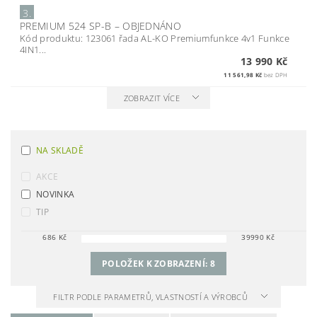
3.
PREMIUM 524 SP-B
–
OBJEDNÁNO
Kód produktu: 123061 řada AL-KO Premiumfunkce 4v1 Funkce
4IN1...
13 990 Kč
11 561,98 Kč
bez DPH
ZOBRAZIT VÍCE
NA SKLADĚ
AKCE
NOVINKA
TIP
686
Kč
39990
Kč
POLOŽEK K ZOBRAZENÍ:
8
FILTR PODLE PARAMETRŮ, VLASTNOSTÍ A VÝROBCŮ