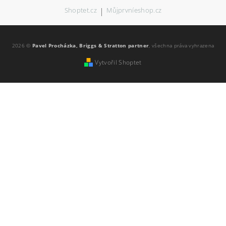
Shoptet.cz
|
Můjprvníeshop.cz
2026 ©
Pavel Procházka, Briggs & Stratton partner
, všechna práva vyhrazena
Vytvořil Shoptet