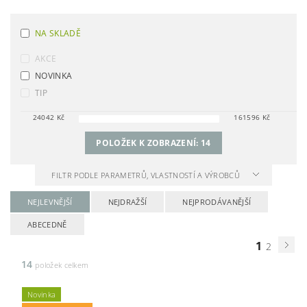
NA SKLADĚ
AKCE
NOVINKA
TIP
24042
Kč
161596
Kč
POLOŽEK K ZOBRAZENÍ:
14
FILTR PODLE PARAMETRŮ, VLASTNOSTÍ A VÝROBCŮ
NEJLEVNĚJŠÍ
NEJDRAŽŠÍ
NEJPRODÁVANĚJŠÍ
ABECEDNĚ
1
2
14
položek celkem
Novinka