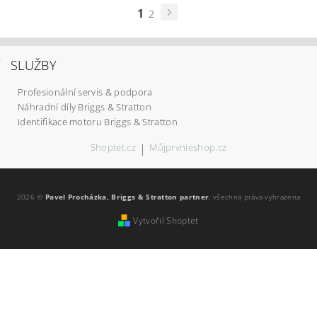
1
2
SLUŽBY
Profesionální servis & podpora
Náhradní díly Briggs & Stratton
Identifikace motoru Briggs & Stratton
Shoptet.cz
|
Můjprvníeshop.cz
2026 ©
Pavel Procházka, Briggs & Stratton partner
, všechna práva vyhrazena
Vytvořil Shoptet