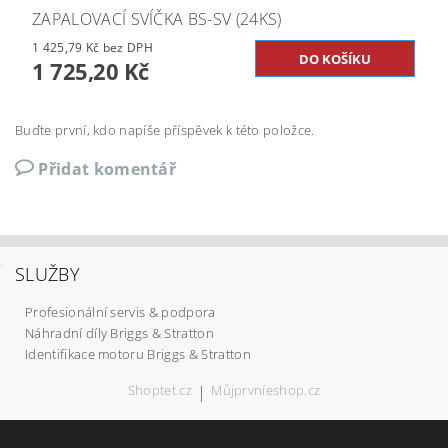
ZAPALOVACÍ SVÍČKA BS-SV (24KS)
1 425,79 Kč bez DPH
1 725,20 Kč
Buďte první, kdo napíše příspěvek k této položce.
Přidat komentář
SLUŽBY
Profesionální servis & podpora
Náhradní díly Briggs & Stratton
Identifikace motoru Briggs & Stratton
Shoptet.cz
|
Můjprvníeshop.cz