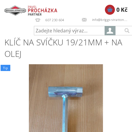
0 Kč
info@briggs-stratton.cz
607 230 604
KLÍČ NA SVÍČKU 19/21MM + NA
OLEJ
Tip