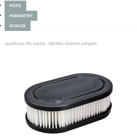
POPIS
PARAMETRY
DISKUZE
Využití pro filtr oválný - 593260 s bočním úchytem