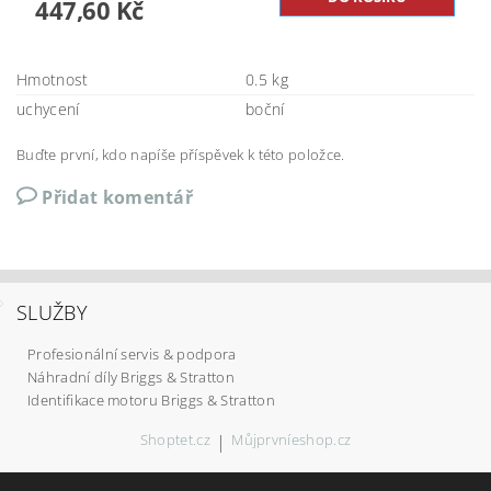
447,60 Kč
Hmotnost
0.5 kg
uchycení
boční
Buďte první, kdo napíše příspěvek k této položce.
Přidat komentář
SLUŽBY
Profesionální servis & podpora
Náhradní díly Briggs & Stratton
Identifikace motoru Briggs & Stratton
Shoptet.cz
|
Můjprvníeshop.cz