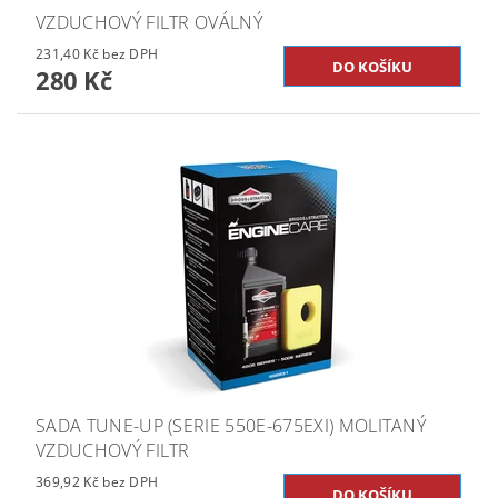
VZDUCHOVÝ FILTR OVÁLNÝ
231,40 Kč bez DPH
280 Kč
SADA TUNE-UP (SERIE 550E-675EXI) MOLITANÝ
VZDUCHOVÝ FILTR
369,92 Kč bez DPH