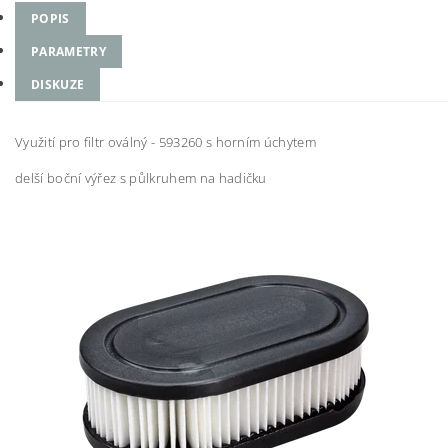
POPIS
PARAMETRY
DISKUZE
Využití pro filtr oválný - 593260 s horním úchytem
delší boční výřez s půlkruhem na hadičku