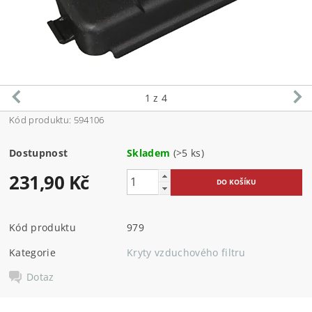
1
z 4
Kód produktu: 594106
Dostupnost
Skladem
(>5 ks)
231,90 Kč
Kód produktu
979
Kategorie
Kryty vzduchového filtru
Dotaz