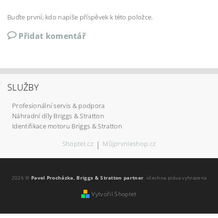
Buďte první, kdo napíše příspěvek k této položce.
Přidat komentář
SLUŽBY
Profesionální servis & podpora
Náhradní díly Briggs & Stratton
Identifikace motoru Briggs & Stratton
Shoptet.cz
|
Můjprvníeshop.cz
2026 ©
Pavel Procházka, Briggs & Stratton partner
, všechna práva vyhrazena
Vytvořil Shoptet