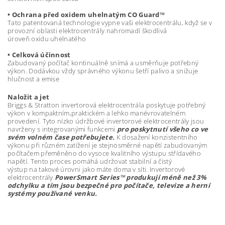
• Ochrana před oxidem uhelnatým CO Guard™
Tato patentovaná technologie vypne vaši elektrocentrálu, když se v
provozní oblasti elektrocentrály nahromadí škodlivá
úroveň oxidu uhelnatého
• Celková účinnost
Zabudovaný počítač kontinuálně snímá a usměrňuje potřebný
výkon. Dodávkou vždy správného výkonu šetří palivo a snižuje
hlučnost a emise
Naložit a jet
Briggs & Stratton invertorová elektrocentrála poskytuje potřebný
výkon v kompaktním,praktickém a lehko manévrovatelném
provedení. Tyto nízko údržbové invertorové elektrocentrály jsou
navrženy s integrovanými funkcemi
pro poskytnutí všeho co ve
svém volném čase potřebujete.
K dosažení konzistentního
výkonu při různém zatížení je stejnosměrné napětí zabudovaným
počítačem přeměněno do vysoce kvalitního výstupu střídavého
napětí. Tento proces pomáhá udržovat stabilní a čistý
výstup na takové úrovni jako máte doma v síti. Invertorové
elektrocentrály
PowerSmart Series™ produkují méně než 3%
odchylku a tím jsou bezpečné pro počítače, televize a herní
systémy používané venku.