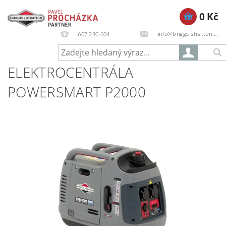
0 Kč
info@briggs-stratton.cz
607 230 604
ELEKTROCENTRÁLA
POWERSMART P2000