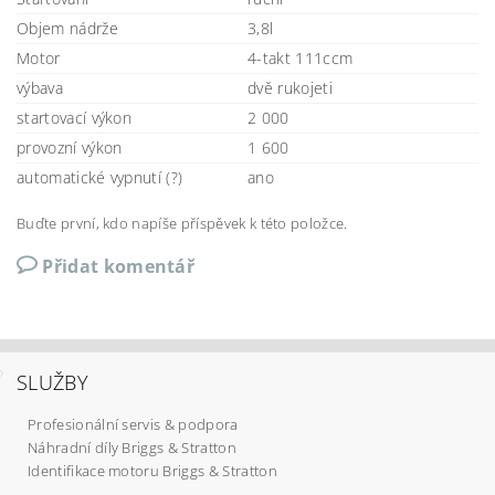
Objem nádrže
3,8l
Motor
4-takt 111ccm
výbava
dvě rukojeti
startovací výkon
2 000
provozní výkon
1 600
automatické vypnutí (?)
ano
Buďte první, kdo napíše příspěvek k této položce.
Přidat komentář
SLUŽBY
Profesionální servis & podpora
Náhradní díly Briggs & Stratton
Identifikace motoru Briggs & Stratton