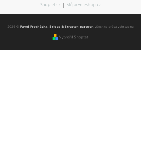
Shoptet.cz
|
Můjprvníeshop.cz
2026 ©
Pavel Procházka, Briggs & Stratton partner
, všechna práva vyhrazena
Vytvořil Shoptet