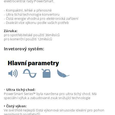
elektrocentrál řady PowerSmart.
- Kompaktní, lehké a přenosné
- Ultra tichá technologie konvertoru
- Čistá energie vhodná pro elektronická zařízení
- Dvakrát více výkonu podle vašich potřeb
Záruka:
pro spotřebitelské použití 36měsíců
pro komerční použití 12měsíců
Invetorový systém:
•
Ultra tichý chod:
PowerSmart Series™ byla navržena pro ultra tichý chod. Má
speciální výfuk a zabudované zvuk snižující technologie
• Čistý výkon:
Ve své třídě nejlepší čistá výkonová sinusoida ideální pro pohon
sensitivních spotřebičů