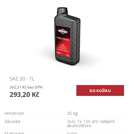
SAE 30 - 1L
242,31 Kč bez DPH
293,20 Kč
Hmotnost
25 kg
Zásuvka
2xG; 1x 12V pro nabíjení
akumulátoru
Startování
ruční