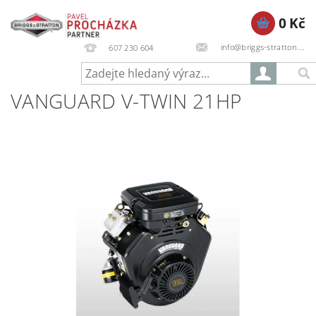
0 Kč
info@briggs-stratton.cz
607 230 604
VANGUARD V-TWIN 21HP