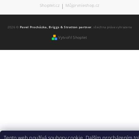
Shoptet.cz
|
Můjprvníeshop.cz
2026 ©
Pavel Procházka, Briggs & Stratton partner
, všechna práva vyhrazena
Vytvořil Shoptet
Tento web používá soubory cookie. Dalším procházením to