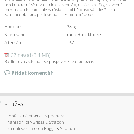
spolehlivost, ale zároveň jsou předem optimálně naprogramovány
pro konkrétní zástavbu (elektrocentrály, drtiče, sekačky, stavební
technika….) K jeho stále vzrůstající oblibě přispívá také 3- letá
záruční doba pro profesionální „komerční" použití. .
Hmotnost
28 kg
Startování
ruční + elektrické
Alternátor
16A
CZ návod (3.4 MB)
Buďte první, kdo napíše příspěvek k této položce.
Přidat komentář
SLUŽBY
Profesionální servis & podpora
Náhradní díly Briggs & Stratton
Identifikace motoru Briggs & Stratton