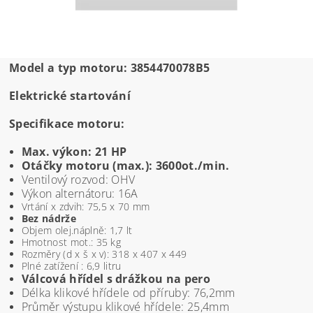
Model a typ motoru: 3854470078B5
Elektrické startování
Specifikace motoru:
Max. výkon: 21 HP
Otáčky motoru (max.): 3600ot./min.
Ventilový rozvod: OHV
Výkon alternátoru: 16A
Vrtání x zdvih: 75,5 x 70 mm
Bez nádrže
Objem olej.náplně: 1,7 lt
Hmotnost mot.: 35 kg
Rozměry (d x š x v): 318 x 407 x 449
Plné zatížení : 6,9 litru
Válcová hřídel s drážkou na pero
Délka klikové hřídele od příruby: 76,2mm
Průměr výstupu klikové hřídele: 25,4mm