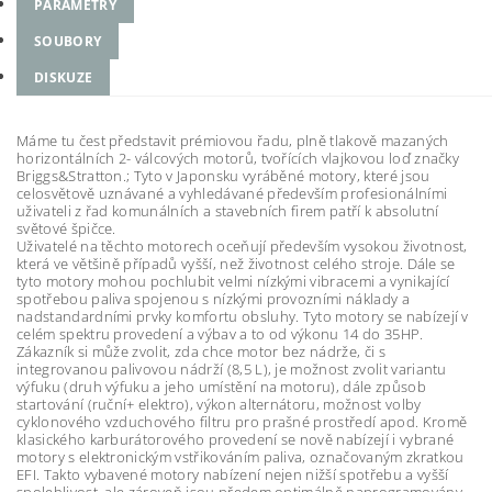
PARAMETRY
SOUBORY
DISKUZE
Máme tu čest představit prémiovou řadu, plně tlakově mazaných
horizontálních 2- válcových motorů, tvořících vlajkovou loď značky
Briggs&Stratton.; Tyto v Japonsku vyráběné motory, které jsou
celosvětově uznávané a vyhledávané především profesionálními
uživateli z řad komunálních a stavebních firem patří k absolutní
světové špičce.
Uživatelé na těchto motorech oceňují především vysokou životnost,
která ve většině případů vyšší, než životnost celého stroje. Dále se
tyto motory mohou pochlubit velmi nízkými vibracemi a vynikající
spotřebou paliva spojenou s nízkými provozními náklady a
nadstandardními prvky komfortu obsluhy. Tyto motory se nabízejí v
celém spektru provedení a výbav a to od výkonu 14 do 35HP.
Zákazník si může zvolit, zda chce motor bez nádrže, či s
integrovanou palivovou nádrží (8,5 L), je možnost zvolit variantu
výfuku (druh výfuku a jeho umístění na motoru), dále způsob
startování (ruční+ elektro), výkon alternátoru, možnost volby
cyklonového vzduchového filtru pro prašné prostředí apod. Kromě
klasického karburátorového provedení se nově nabízejí i vybrané
motory s elektronickým vstřikováním paliva, označovaným zkratkou
EFI. Takto vybavené motory nabízení nejen nižší spotřebu a vyšší