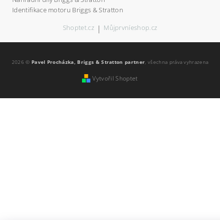
Identifikace motoru Briggs & Stratton
Shoptet.cz
|
Můjprvníeshop.cz
2026 ©
Pavel Procházka, Briggs & Stratton partner
, všechna práva vyhrazena
Vytvořil Shoptet