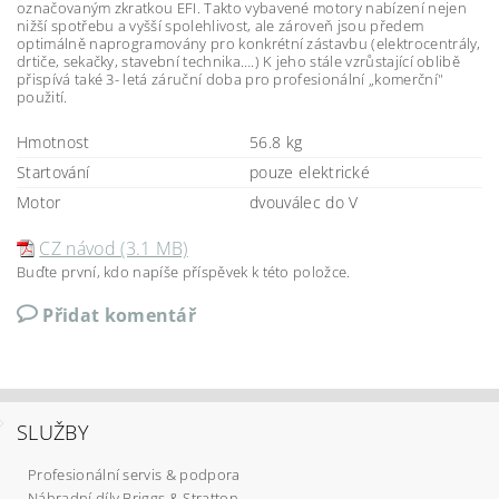
označovaným zkratkou EFI. Takto vybavené motory nabízení nejen
nižší spotřebu a vyšší spolehlivost, ale zároveň jsou předem
optimálně naprogramovány pro konkrétní zástavbu (elektrocentrály,
drtiče, sekačky, stavební technika….) K jeho stále vzrůstající oblibě
přispívá také 3- letá záruční doba pro profesionální „komerční"
použití.
Hmotnost
56.8 kg
Startování
pouze elektrické
Motor
dvouválec do V
CZ návod (3.1 MB)
Buďte první, kdo napíše příspěvek k této položce.
Přidat komentář
SLUŽBY
Profesionální servis & podpora
Náhradní díly Briggs & Stratton