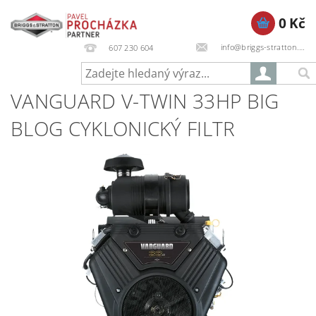
0 Kč
info@briggs-stratton.cz
607 230 604
VANGUARD V-TWIN 33HP BIG
BLOG CYKLONICKÝ FILTR