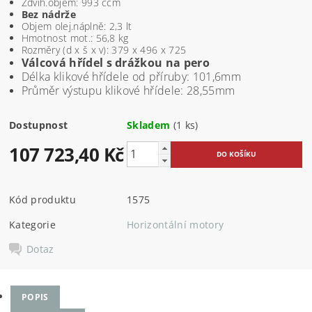
Zdvih.objem: 993 ccm
Bez nádrže
Objem olej.náplně: 2,3 lt
Hmotnost mot.: 56,8 kg
Rozměry (d x š x v): 379 x 496 x 725
Válcová hřídel s drážkou na pero
Délka klikové hřídele od příruby: 101,6mm
Průměr výstupu klikové hřídele: 28,55mm
Dostupnost
Skladem
(1 ks)
107 723,40 Kč
Kód produktu
1575
Kategorie
Horizontální motory
Dotaz
POPIS