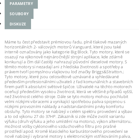
PARAMETRY
SOUBORY
DISKUZE
Máme tu čest představit prémiovou řadu, plně tlakově mazaných
horizontálních 2- válcových motorů Vanguard, které jsou také
interně označovány jako kategorie Big Block. Tyto motory, které se
osazují na výkonově nejnáročnější strojní aplikace, kde zdárně
konkurují a čím dál častěji nahrazují původní dieselové motory. S
těmito motory si nezadají ani z hlediska životnosti a spotřeby a
právem tvoří pomyslnou vlajkovou loď značky Briggs&Stratton.;
Tyto motory, které jsou celosvětově uznávané a vyhledávané
především profesionálními uživateli z řad komunálních a stavebních
firem patří k absolutní světové špičce. Uživatelé na těchto motorech
oceňují především vysokou životnost, která ve většině případů vyšší,
než životnost celého stroje. Dále se tyto motory mohou pochlubit
velmi nízkými vibracemi a vynikající spotřebou paliva spojenou s
nízkými provozními náklady a nadstandardními prvky komfortu
obsluhy. Tyto motory se nabízejí v celém spektru provedení a výbav
a to od výkonu 27 do 37HP. Zákazník si zde může zvolit variantu
výfuku (druh výfuku a jeho umístění na motoru), výkon alternátoru,
možnost volby cyklonového vzduchového filtru pro prašné
prostředí apod. Kromě klasického karburátorového provedení se
nově nabízejí i vybrané motory s elektronickým vstřikováním paliva,