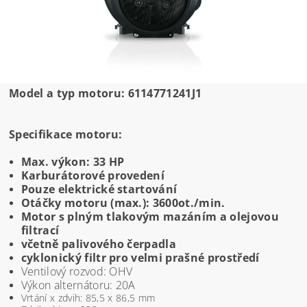
Model a typ motoru: 6114771241J1
Specifikace motoru:
Max. výkon: 33 HP
Karburátorové provedení
Pouze elektrické startování
Otáčky motoru (max.): 3600ot./min.
Motor s plným tlakovým mazáním a olejovou
filtrací
včetně palivového čerpadla
cyklonický filtr pro velmi prašné prostředí
Ventilový rozvod: OHV
Výkon alternátoru: 20A
Vrtání x zdvih: 85,5 x 86,5 mm