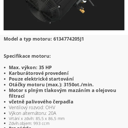
Model a typ motoru: 6134774205J1
Specifikace motoru:
Max. výkon: 35 HP
Karburátorové provedení
Pouze elektrické startování
Otáčky motoru (max.): 3150ot./min.
Motor s plným tlakovým mazáním a olejovou
filtrací
včetně palivového čerpadla
Ventilový rozvod: OHV
Výkon alternátoru: 20A
Vrtání x zdvih: 85,5 x 86,5 mm
Zdvih.objem: 993 ccm