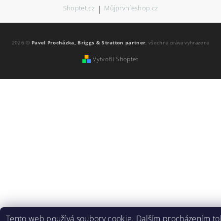
Shoptet.cz
|
Můjprvníeshop.cz
2026 ©
Pavel Procházka, Briggs & Stratton partner
, všechna práva vyhrazena
Vytvořil Shoptet
Tento web používá soubory cookie. Dalším procházením to