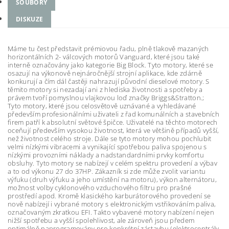
SOUBORY
DISKUZE
Máme tu čest představit prémiovou řadu, plně tlakově mazaných
horizontálních 2- válcových motorů Vanguard, které jsou také
interně označovány jako kategorie Big Block. Tyto motory, které se
osazují na výkonově nejnáročnější strojní aplikace, kde zdárně
konkurují a čím dál častěji nahrazují původní dieselové motory. S
těmito motory si nezadají ani z hlediska životnosti a spotřeby a
právem tvoří pomyslnou vlajkovou loď značky Briggs&Stratton.;
Tyto motory, které jsou celosvětově uznávané a vyhledávané
především profesionálními uživateli z řad komunálních a stavebních
firem patří k absolutní světové špičce. Uživatelé na těchto motorech
oceňují především vysokou životnost, která ve většině případů vyšší,
než životnost celého stroje. Dále se tyto motory mohou pochlubit
velmi nízkými vibracemi a vynikající spotřebou paliva spojenou s
nízkými provozními náklady a nadstandardními prvky komfortu
obsluhy. Tyto motory se nabízejí v celém spektru provedení a výbav
a to od výkonu 27 do 37HP. Zákazník si zde může zvolit variantu
výfuku (druh výfuku a jeho umístění na motoru), výkon alternátoru,
možnost volby cyklonového vzduchového filtru pro prašné
prostředí apod. Kromě klasického karburátorového provedení se
nově nabízejí i vybrané motory s elektronickým vstřikováním paliva,
označovaným zkratkou EFI. Takto vybavené motory nabízení nejen
nižší spotřebu a vyšší spolehlivost, ale zároveň jsou předem
optimálně naprogramovány pro konkrétní zástavbu (elektrocentrály,