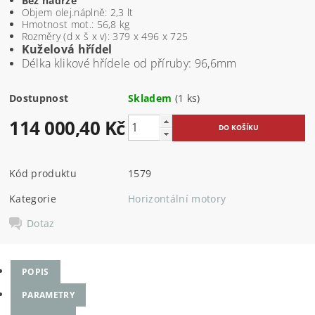
Bez nádrže
Objem olej.náplně: 2,3 lt
Hmotnost mot.: 56,8 kg
Rozměry (d x š x v): 379 x 496 x 725
Kuželová hřídel
Délka klikové hřídele od příruby: 96,6mm
Dostupnost
Skladem
(1 ks)
114 000,40 Kč
Kód produktu
1579
Kategorie
Horizontální motory
Dotaz
POPIS
PARAMETRY