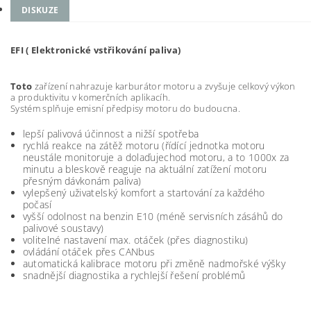
DISKUZE
EFI ( Elektronické vstřikování paliva)
Toto
zařízení nahrazuje karburátor motoru a zvyšuje celkový výkon
a produktivitu v komerčních aplikacíh.
Systém splňuje emisní předpisy motoru do budoucna.
lepší palivová účinnost a nižší spotřeba
rychlá reakce na zátěž motoru (řídící jednotka motoru
neustále monitoruje a dolaďujechod motoru, a to 1000x za
minutu a bleskově reaguje na aktuální zatížení motoru
přesným dávkonám paliva)
vylepšený uživatelský komfort a startování za každého
počasí
vyšší odolnost na benzin E10 (méně servisních zásáhů do
palivové soustavy)
volitelné nastavení max. otáček (přes diagnostiku)
ovládání otáček přes CANbus
automatická kalibrace motoru při změně nadmořské výšky
snadnější diagnostika a rychlejší řešení problémů