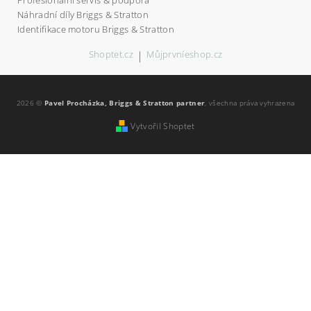
Profesionální servis & podpora
Náhradní díly Briggs & Stratton
Identifikace motoru Briggs & Stratton
Shoptet.cz
|
Můjprvníeshop.cz
2026 ©
Pavel Procházka, Briggs & Stratton partner
, všechna práva vyhrazena
Vytvořil Shoptet