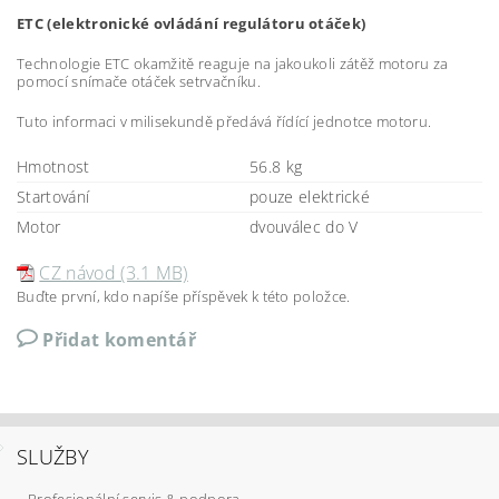
ETC (elektronické ovládání regulátoru otáček)
Technologie ETC okamžitě reaguje na jakoukoli zátěž motoru za
pomocí snímače otáček setrvačníku.
Tuto informaci v milisekundě předává řídící jednotce motoru.
Hmotnost
56.8 kg
Startování
pouze elektrické
Motor
dvouválec do V
CZ návod (3.1 MB)
Buďte první, kdo napíše příspěvek k této položce.
Přidat komentář
SLUŽBY