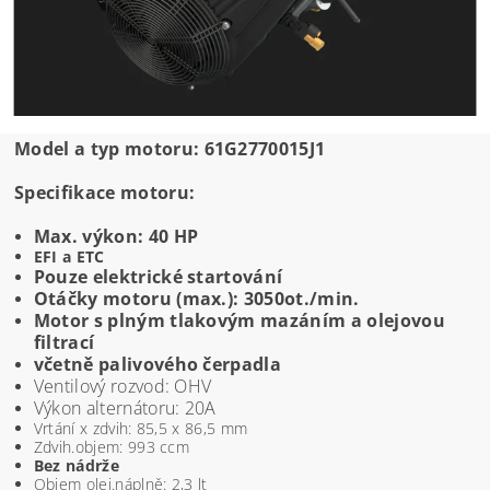
Model a typ motoru: 61G2770015J1
Specifikace motoru:
Max. výkon: 40 HP
EFI a ETC
Pouze elektrické startování
Otáčky motoru (max.): 3050ot./min.
Motor s plným tlakovým mazáním a olejovou
filtrací
včetně palivového čerpadla
Ventilový rozvod: OHV
Výkon alternátoru: 20A
Vrtání x zdvih: 85,5 x 86,5 mm
Zdvih.objem: 993 ccm
Bez nádrže
Objem olej.náplně: 2,3 lt