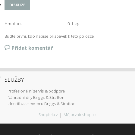
DISKUZE
Hmotnost
0.1 kg
Buďte první, kdo napíše příspěvek k této položce.
Přidat komentář
SLUŽBY
Profesionální servis & podpora
Náhradní díly Briggs & Stratton
Identifikace motoru Briggs & Stratton
Shoptet.cz
|
Můjprvníeshop.cz