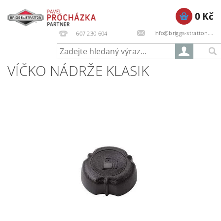
0 Kč
info@briggs-stratton.cz
607 230 604
VÍČKO NÁDRŽE KLASIK