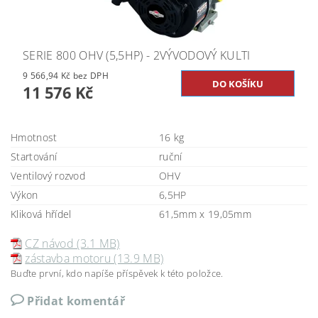
SERIE 800 OHV (5,5HP) - 2VÝVODOVÝ KULTI
9 566,94 Kč bez DPH
11 576 Kč
Hmotnost
16 kg
Startování
ruční
Ventilový rozvod
OHV
Výkon
6,5HP
Kliková hřídel
61,5mm x 19,05mm
CZ návod (3.1 MB)
zástavba motoru (13.9 MB)
Buďte první, kdo napíše příspěvek k této položce.
Přidat komentář