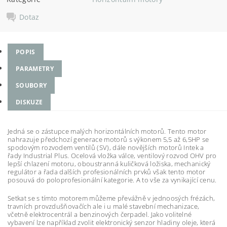
Dotaz
POPIS
PARAMETRY
SOUBORY
DISKUZE
Jedná se o zástupce malých horizontálních motorů. Tento motor
nahrazuje předchozí generace motorů s výkonem 5,5 až 6,5HP se
spodovým rozvodem ventilů (SV), dále novějších motorů Intek a
řady Industrial Plus. Ocelová vložka válce, ventilový rozvod OHV pro
lepší chlazení motoru, oboustranná kuličková ložiska, mechanický
regulátor a řada dalších profesionálních prvků však tento motor
posouvá do poloprofesionální kategorie. A to vše za vynikající cenu.
Setkat se s tímto motorem můžeme převážně v jednoosých frézách,
travních provzdušňovačích ale i u malé stavební mechanizace,
včetně elektrocentrál a benzinových čerpadel. Jako volitelné
vybavení lze například zvolit elektronický senzor hladiny oleje, která