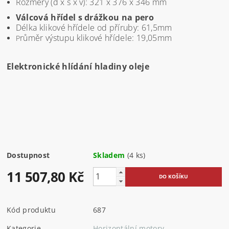
Rozměry (d x š x v): 321 x 376 x 346 mm
Válcová hřídel s drážkou na pero
Délka klikové hřídele od příruby: 61,5mm
růměr výstupu klikové hřídele: 19,05mm
P
Elektronické hlídání hladiny oleje
Dostupnost
Skladem
(4 ks)
11 507,80 Kč
Kód produktu
687
Kategorie
Horizontální motory