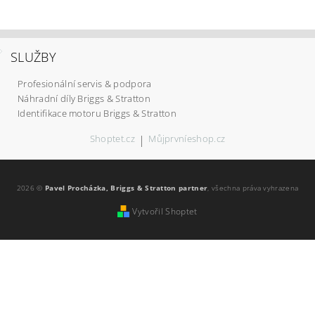
SLUŽBY
Profesionální servis & podpora
Náhradní díly Briggs & Stratton
Identifikace motoru Briggs & Stratton
Shoptet.cz
|
Můjprvníeshop.cz
2026 ©
Pavel Procházka, Briggs & Stratton partner
, všechna práva vyhrazena
Vytvořil Shoptet