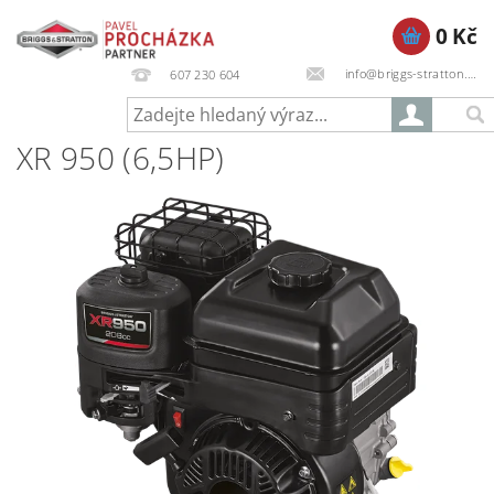
0 Kč
info@briggs-stratton.cz
607 230 604
XR 950 (6,5HP)