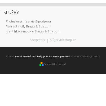
SLUŽBY
Profesionální servis & podpora
Náhradní díly Briggs & Stratton
Identifikace motoru Briggs & Stratton
Shoptet.cz
|
Můjprvníeshop.cz
2026 ©
Pavel Procházka, Briggs & Stratton partner
, všechna práva vyhrazena
Vytvořil Shoptet