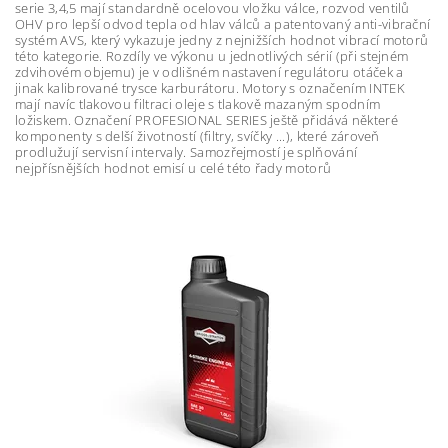
serie 3,4,5 mají standardně ocelovou vložku válce, rozvod ventilů
OHV pro lepší odvod tepla od hlav válců a patentovaný anti-vibrační
systém AVS, který vykazuje jedny z nejnižších hodnot vibrací motorů
této kategorie. Rozdíly ve výkonu u jednotlivých sérií (při stejném
zdvihovém objemu) je v odlišném nastavení regulátoru otáček a
jinak kalibrované trysce karburátoru. Motory s označením INTEK
mají navíc tlakovou filtraci oleje s tlakově mazaným spodním
ložiskem. Označení PROFESIONAL SERIES ještě přidává některé
komponenty s delší životností (filtry, svíčky ...), které zároveň
prodlužují servisní intervaly. Samozřejmostí je splňování
nejpřísnějších hodnot emisí u celé této řady motorů