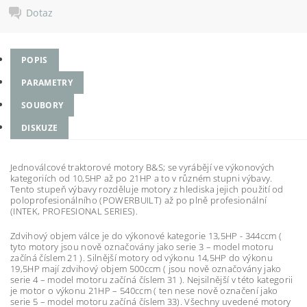
Dotaz
POPIS
PARAMETRY
SOUBORY
DISKUZE
Jednoválcové traktorové motory B&S; se vyrábějí ve výkonových
kategoriích od 10,5HP až po 21HP a to v různém stupni výbavy.
Tento stupeň výbavy rozděluje motory z hlediska jejich použití od
poloprofesionálního (POWERBUILT) až po plně profesionální
(INTEK, PROFESIONAL SERIES).
Zdvihový objem válce je do výkonové kategorie 13,5HP - 344ccm (
tyto motory jsou nově označovány jako serie 3 – model motoru
začíná číslem 21 ). Silnější motory od výkonu 14,5HP do výkonu
19,5HP mají zdvihový objem 500ccm ( jsou nově označovány jako
serie 4 – model motoru začíná číslem 31 ). Nejsilnější v této kategorii
je motor o výkonu 21HP – 540ccm ( ten nese nově označení jako
serie 5 – model motoru začíná číslem 33). Všechny uvedené motory