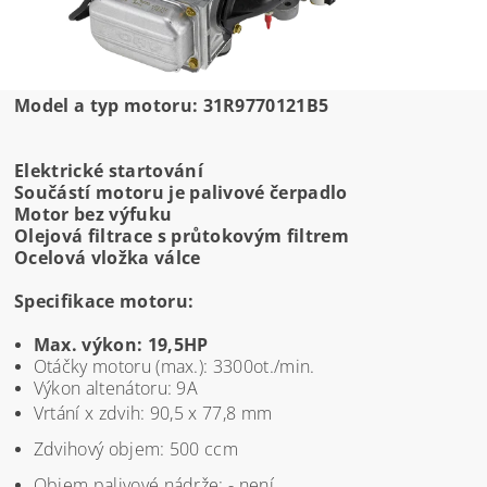
Model a typ motoru: 31R9770121B5
Elektrické startování
Součástí motoru je palivové čerpadlo
Motor bez výfuku
Olejová filtrace s průtokovým filtrem
Ocelová vložka válce
Specifikace motoru:
Max. výkon: 19,5HP
Otáčky motoru (max.): 3300ot./min.
Výkon altenátoru: 9A
Vrtání x zdvih: 90,5 x 77,8 mm
Zdvihový objem: 500 ccm
Objem palivové nádrže: - není