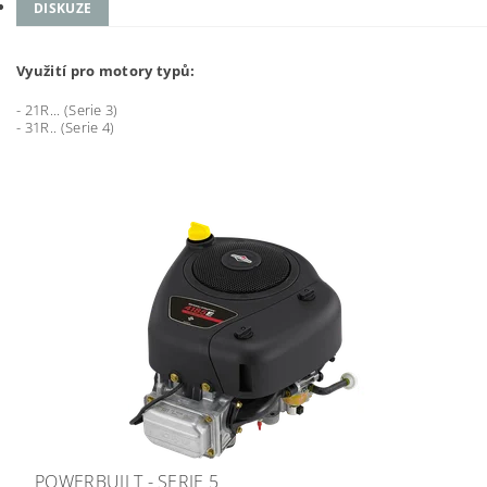
DISKUZE
Využití pro motory typů:
- 21R... (Serie 3)
- 31R.. (Serie 4)
POWERBUILT - SERIE 5