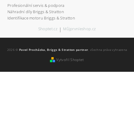
Profesionální servis & podpora
Náhradní díly Briggs & Stratton
Identifikace motoru Briggs & Stratton
Shoptet.cz
|
Můjprvníeshop.cz
2026 ©
Pavel Procházka, Briggs & Stratton partner
, všechna práva vyhrazena
Vytvořil Shoptet