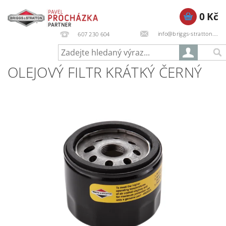
0 Kč
info@briggs-stratton.cz
607 230 604
OLEJOVÝ FILTR KRÁTKÝ ČERNÝ