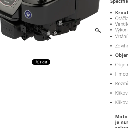
Specifi
Krou
Otáčk
Venti
Výkon 
Vrtání
Zdvih
Objem
Objem
Hmotn
Rozmě
Kliko
Kliko
Motor
je nu