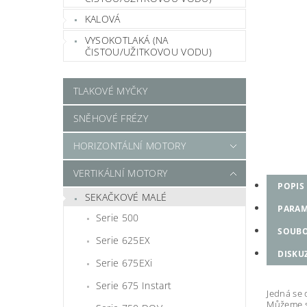
KALOVÁ
VYSOKOTLAKÁ (NA
ČISTOU/UŽITKOVOU VODU)
TLAKOVÉ MYČKY
SNĚHOVÉ FRÉZY
HORIZONTÁLNÍ MOTORY
VERTIKÁLNÍ MOTORY
POPIS
SEKAČKOVÉ MALÉ
PARAM
Serie 500
SOUB
Serie 625EX
DISKU
Serie 675EXi
Serie 675 Instart
Jedná se 
Můžeme se