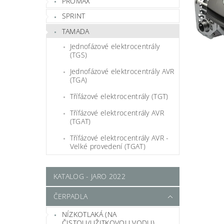
PROMAX
SPRINT
TAMADA
Jednofázové elektrocentrály
(TGS)
Jednofázové elektrocentrály AVR
(TGA)
Třífázové elektrocentrály (TGT)
Třífázové elektrocentrály AVR
(TGAT)
Třífázové elektrocentrály AVR -
Velké provedení (TGAT)
KATALOG - JARO 2022
ČERPADLA
NÍZKOTLAKÁ (NA
ČISTOU/UŽITKOVOU VODU)