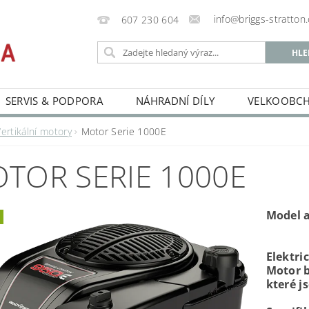
info@briggs-stratton.
607 230 604
SERVIS & PODPORA
NÁHRADNÍ DÍLY
VELKOOBC
ertikální motory
Motor Serie 1000E
TOR SERIE 1000E
Model 
Elektri
Motor b
které j