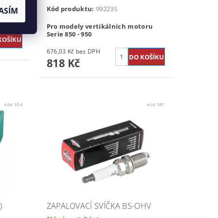
Kód produktu:
992235
ASÍM
Pro modely vertikálních motoru
Serie 850 - 950
676,03 Kč bez DPH
818 Kč
Kód:
654
Kód:
587
)
ZAPALOVACÍ SVÍČKA BS-OHV