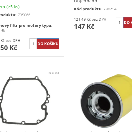
Objednáno
dem
(>5 ks)
Kód produktu
: 796254
roduktu:
795066
121,49 Kč bez DPH
147 Kč
ový filtr pro motory typu:
14B
346,69 Kč bez DPH
,50 Kč
Kód:
861