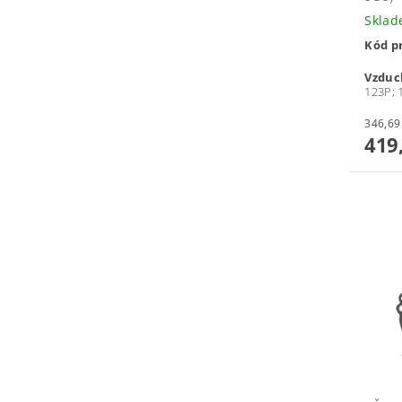
Skla
Kód p
Vzduch
123P; 
419