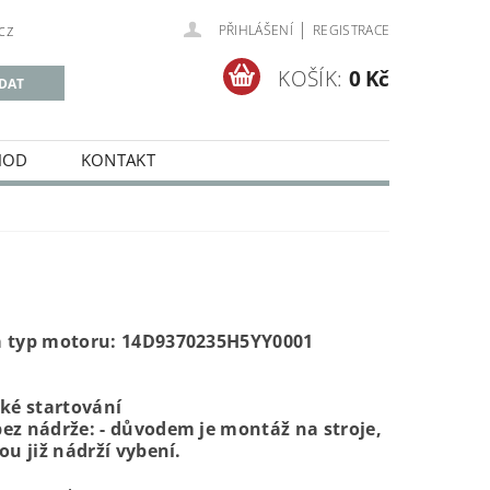
|
cz
PŘIHLÁŠENÍ
REGISTRACE
KOŠÍK:
0 Kč
HOD
KONTAKT
a typ motoru: 14D9370235H5YY0001
cké startování
ez nádrže: - důvodem je montáž na stroje,
sou již nádrží vybení.