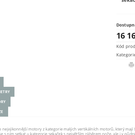
sekac
Dostupn
16 1
Kód pro
Kategori
ETRY
ORY
ZE
o nejvýkonnější motory z kategorie malých vertikálních motorů, který mají 
 s ním setkat u kategorie sekaček s největším záběrem nože, ale i v půdn