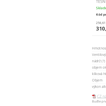
TĚSN
Skla
Kód p
310
Hmotnos
Ventilov
nádrž (?)
objem ol
kliková h
Objem
výkon al
CZ n
Buďte prv