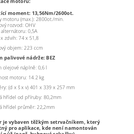
kace motoru:
tící moment: 13,56Nm/2600ot.
y motoru (max.): 2800ot./min.
lový rozvod: OHV
alternátoru: 0,5A
 x zdvih: 74 x 51,8
ový objem: 223 ccm
 palivové nádrže: BEZ
 olejové náplně: 0,6 l
ost motoru: 14.2 kg
ry: (d x š x v) 401 x 339 x 257 mm
vá hřídel od příruby: 80,2mm
vá hřídel průměr: 22,2mm
 je vybaven těžkým setrvačníkem, který
tný pro aplikace, kde není namontován