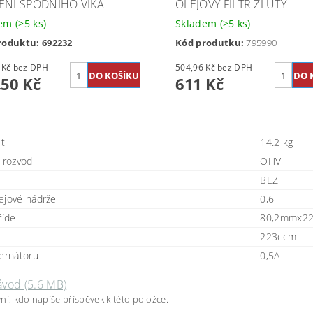
ĚNÍ SPODNÍHO VÍKA
OLEJOVÝ FILTR ŽLUTÝ
dem
(>5 ks)
Skladem
(>5 ks)
roduktu: 692232
Kód produtku:
795990
256,61 Kč bez DPH
504,96 Kč bez DPH
,50 Kč
611 Kč
t
14.2 kg
ý rozvod
OHV
BEZ
ejové nádrže
0,6l
řídel
80,2mmx2
223ccm
ternátoru
0,5A
ávod (5.6 MB)
ní, kdo napíše příspěvek k této položce.