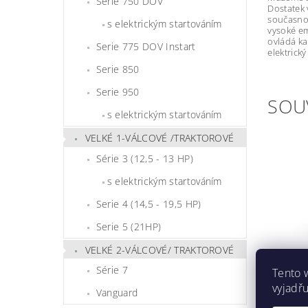
Serie 750 DOV
Dostatek 
současnos
s elektrickým startováním
vysoké em
ovládá ka
Serie 775 DOV Instart
elektrick
Serie 850
Serie 950
SOU
s elektrickým startováním
VELKÉ 1-VÁLCOVÉ /TRAKTOROVÉ
Série 3 (12,5 - 13 HP)
s elektrickým startováním
Serie 4 (14,5 - 19,5 HP)
Serie 5 (21HP)
VELKÉ 2-VÁLCOVÉ/ TRAKTOROVÉ
Série 7
Tento 
SAE 3
vyjadřu
Vanguard
Skla