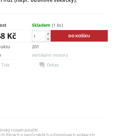
í nůž (např. bubnové sekačky).
ost
Skladem
(1 ks)
68 Kč
duktu
201
e
Vertikální motory
Tisk
Dotaz
široký rozsah použití.
ích frézách a nejrůznějších průmyslových aplikacích.