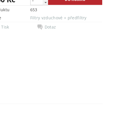
duktu
653
e
Filtry vzduchové + předfiltry
Tisk
Dotaz