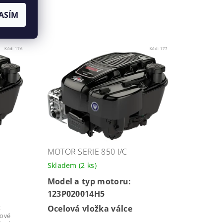
ASÍM
Kód:
176
Kód:
177
MOTOR SERIE 850 I/C
Skladem
(2 ks)
Model a typ motoru:
123P020014H5
t
Ocelová vložka válce
nové