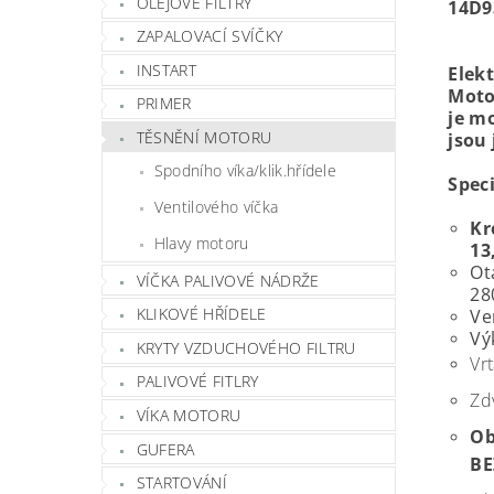
OLEJOVÉ FILTRY
14D9
ZAPALOVACÍ SVÍČKY
INSTART
Elekt
Moto
PRIMER
je mo
TĚSNĚNÍ MOTORU
jsou 
Spodního víka/klik.hřídele
Spec
Ventilového víčka
Kr
Hlavy motoru
13
Ot
VÍČKA PALIVOVÉ NÁDRŽE
28
KLIKOVÉ HŘÍDELE
Ve
Vý
KRYTY VZDUCHOVÉHO FILTRU
Vrt
PALIVOVÉ FITLRY
Zd
VÍKA MOTORU
Ob
GUFERA
BE
STARTOVÁNÍ