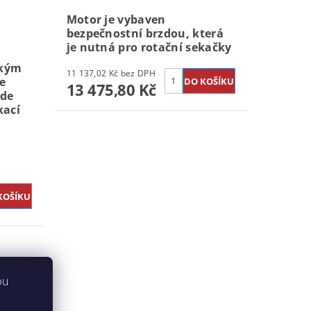
Motor je vybaven
bezpečnostní brzdou, která
je nutná pro rotační sekačky
žkým
11 137,02 Kč bez DPH
e
13 475,80 Kč
kde
kací
bu