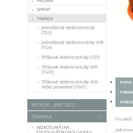
PROMAX
SPRINT
TAMADA
Jednofázové elektrocentrály
(TGS)
Jednofázové elektrocentrály AVR
(TGA)
Třífázové elektrocentrály (TGT)
Třífázové elektrocentrály AVR
(TGAT)
Třífázové elektrocentrály AVR -
POPIS
Velké provedení (TGAT)
PARAM
DISKU
KATALOG - JARO 2022
ČERPADLA
Pro delší
NÍZKOTLAKÁ (NA
Jedná se o
ČISTOU/UŽITKOVOU VODU)