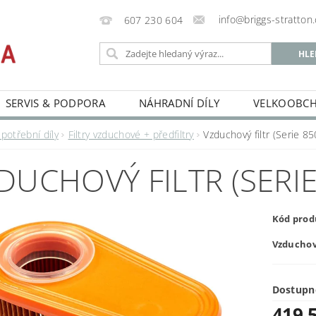
info@briggs-stratton.
607 230 604
SERVIS & PODPORA
NÁHRADNÍ DÍLY
VELKOOBC
potřební díly
Filtry vzduchové + předfiltry
Vzduchový filtr (Serie 8
DUCHOVÝ FILTR (SERIE
Kód prod
Vzduchový
Dostupn
419,