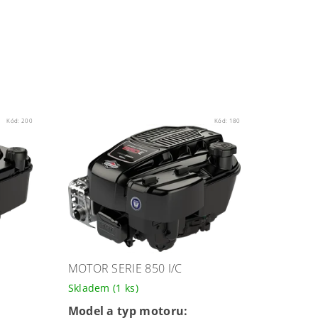
Kód:
200
Kód:
180
MOTOR SERIE 850 I/C
Skladem
(1 ks)
Model a typ motoru: