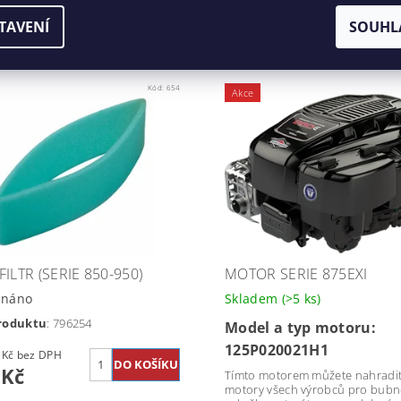
168 Kč
TAVENÍ
SOUHL
Kód:
654
Akce
ILTR (SERIE 850-950)
MOTOR SERIE 875EXI
dnáno
Skladem
(>5 ks)
roduktu
: 796254
Model a typ motoru:
125P020021H1
121,49 Kč bez DPH
 Kč
Tímto motorem můžete nahradi
motory všech výrobců pro bub