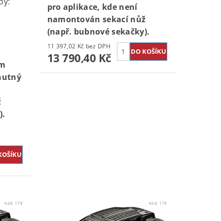
by:
pro aplikace, kde není
namontován sekací nůž
(např. bubnové sekačky).
11 397,02 Kč bez DPH
13 790,40 Kč
ým
 nutný
ž
).
Kód:
178
Kód:
179