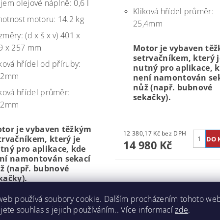
jem olejové náplně: 0,6 l
Kliková hřídel průměr:
otnost motoru: 14.2 kg
25,4mm
měry: (d x š x v) 401 x
9 x 257 mm
M
otor je vybaven tě
setrvačníkem, který j
ková hřídel od příruby:
nutný pro aplikace, 
,2mm
není namontován se
nůž (např. bubnové
iková hřídel průměr:
sekačky).
,2mm
tor je vybaven těžkým
12 380,17 Kč bez DPH
trvačníkem, který je
14 980 Kč
tný pro aplikace, kde
ní namontován sekací
ž (např. bubnové
kačky).
web používá soubory cookie. Dalším procházením tohoto we
jete souhlas s jejich používáním.. Více informací
zde
.
13 361,98 Kč bez DPH