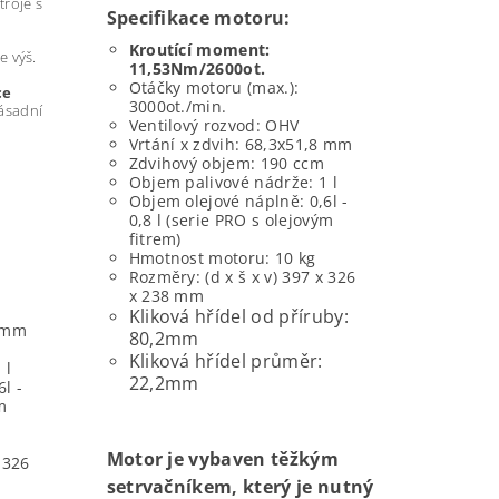
troje s
Specifikace motoru:
Kroutící moment:
e výš.
11,53Nm/2600ot.
Otáčky motoru (max.):
ce
3000ot./min.
ásadní
Ventilový rozvod: OHV
Vrtání x zdvih: 68,3x51,8 mm
Zdvihový objem: 190 ccm
Objem palivové nádrže: 1 l
Objem olejové náplně: 0,6l -
0,8 l (serie PRO s olejovým
fitrem)
Hmotnost motoru: 10 kg
Rozměry: (d x š x v) 397 x 326
x 238 mm
Kliková hřídel od příruby:
8 mm
80,2mm
Kliková hřídel průměr:
 l
22,2mm
l -
m
Motor je vybaven těžkým
 326
setrvačníkem, který je nutný