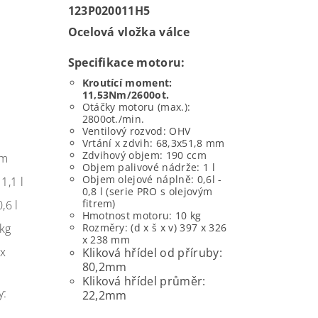
123P020011H5
Ocelová vložka válce
Specifikace motoru:
Kroutící moment:
11,53Nm/2600ot.
Otáčky motoru (max.):
2800ot./min.
Ventilový rozvod: OHV
Vrtání x zdvih: 68,3x51,8 mm
Zdvihový objem: 190 ccm
cm
Objem palivové nádrže: 1 l
Objem olejové náplně: 0,6l -
1,1 l
0,8 l (serie PRO s olejovým
fitrem)
,6 l
Hmotnost motoru: 10 kg
kg
Rozměry: (d x š x v) 397 x 326
x 238 mm
 x
Kliková hřídel od příruby:
80,2mm
Kliková hřídel průměr:
y:
22,2mm