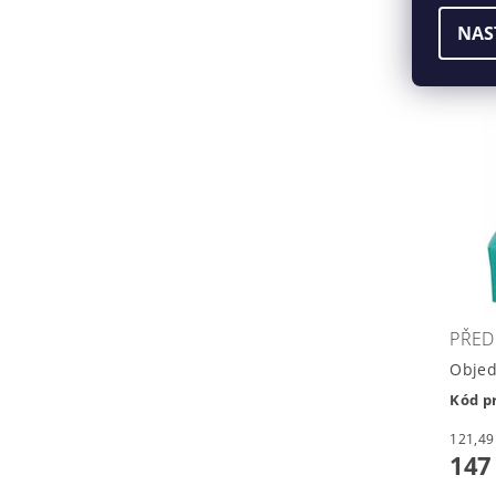
16 
NAS
PŘEDF
Obje
Kód p
147