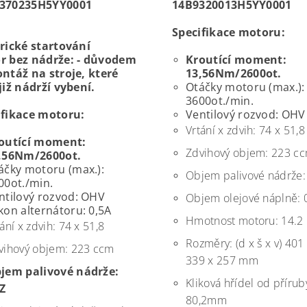
370235H5YY0001
14B9320013H5YY0001
Specifikace motoru:
rické startování
r bez nádrže: - důvodem
Kroutící moment:
ntáž na stroje, které
13,56Nm/2600ot.
již nádrží vybení.
Otáčky motoru (max.):
3600ot./min.
ifikace motoru:
Ventilový rozvod: OHV
Vrtání x zdvih: 74 x 51,8
outící moment:
Zdvihový objem: 223 c
,56Nm/2600ot.
áčky motoru (max.):
Objem palivové nádrže: 
00ot./min.
ntilový rozvod: OHV
Objem olejové náplně: 0
kon alternátoru: 0,5A
Hmotnost motoru: 14.2 
ání x zdvih: 74 x 51,8
Rozměry: (d x š x v) 401
vihový objem: 223 ccm
339 x 257 mm
jem palivové nádrže:
Kliková hřídel od přírub
Z
80,2mm