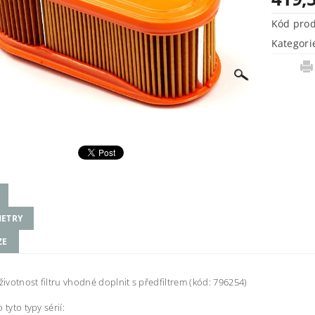
Kód pro
Kategori
ETRY
ZE
 životnost filtru vhodné doplnit s předfiltrem (kód: 796254)
 tyto typy sérií: