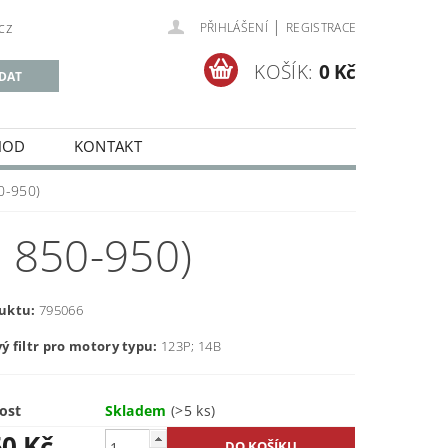
|
cz
PŘIHLÁŠENÍ
REGISTRACE
KOŠÍK:
0 Kč
HOD
KONTAKT
50-950)
 850-950)
uktu:
795066
 filtr pro motory typu:
123P; 14B
ost
Skladem
(>5 ks)
50 Kč