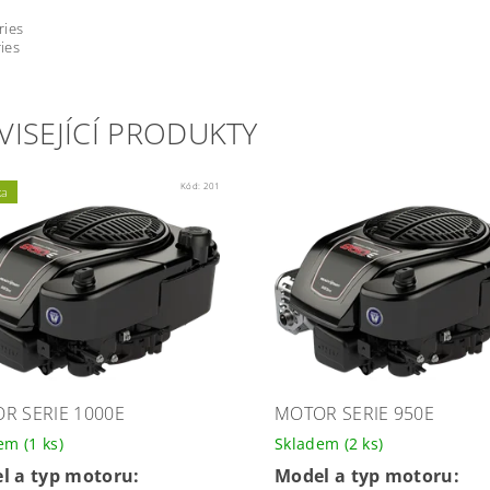
ries
ies
VISEJÍCÍ PRODUKTY
Kód:
201
ka
R SERIE 1000E
MOTOR SERIE 950E
dem
(1 ks)
Skladem
(2 ks)
l a typ motoru:
Model a typ motoru: