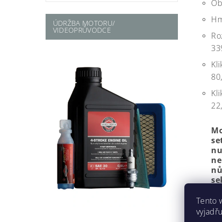
Ob
Hm
ÚDRŽBA MOTORU/
VIDEOPRŮVODCE
Roz
33
Kli
80
Kl
22
Mo
se
nu
ne
nů
se
Tento 
vyjadřu