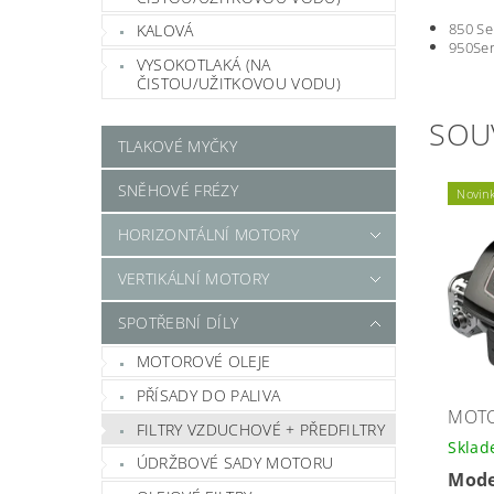
850 Se
KALOVÁ
950Ser
VYSOKOTLAKÁ (NA
ČISTOU/UŽITKOVOU VODU)
SOU
TLAKOVÉ MYČKY
SNĚHOVÉ FRÉZY
Novin
HORIZONTÁLNÍ MOTORY
VERTIKÁLNÍ MOTORY
SPOTŘEBNÍ DÍLY
MOTOROVÉ OLEJE
PŘÍSADY DO PALIVA
MOTO
FILTRY VZDUCHOVÉ + PŘEDFILTRY
Skla
ÚDRŽBOVÉ SADY MOTORU
Mode