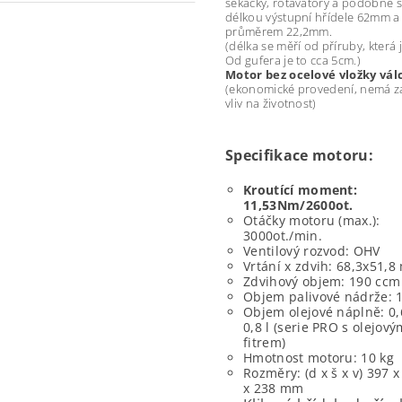
sekačky, rotavátory a podobné s
délkou výstupní hřídele 62mm a
průměrem 22,2mm.
(délka se měří od příruby, která j
Od gufera je to cca 5cm.)
Motor bez ocelové vložky vál
(ekonomické provedení, nemá z
vliv na životnost)
Specifikace motoru:
Kroutící moment:
11,53Nm/2600ot.
Otáčky motoru (max.):
3000ot./min.
Ventilový rozvod: OHV
Vrtání x zdvih: 68,3x51,
Zdvihový objem: 190 ccm
Objem palivové nádrže: 1
Objem olejové náplně: 0,6
0,8 l (serie PRO s olejový
fitrem)
Hmotnost motoru: 10 kg
Rozměry: (d x š x v) 397 x
x 238 mm