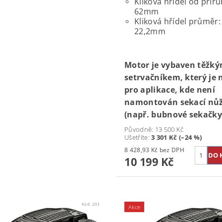
Kliková hřídel od příru
62mm
Kliková hřídel průměr:
22,2mm
Motor je vybaven těžk
setrvačníkem, který je
pro aplikace, kde není
namontován sekací nů
(např. bubnové sekačky
Původně:
13 500 Kč
Ušetříte
:
3 301 Kč (–24 %)
8 428,93 Kč bez DPH
10 199 Kč
Kód:
203
Akce