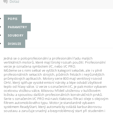
Dotaz
POPIS
PARAMETRY
SOUBORY
DISKUZE
Jedná se o poloprofesionální a profesionální řadu malých
vertikálních motorů, které mají široký rozsah použití. Profesionální
verze je označena symbolem I/C, nebo I/C PRO.
Můžeme se s nimi setkat ve vyšších kategorií sekaček, ale i v plně
profesionálních sekacích strojích, půdních frézách i nejrůznějších
průmyslových aplikacích. Motory serie 800 mají ventilový rozvod
OHV, který splňuje vysoké emisní nároky a lépe odvádí zbytkové
teplo od hlavy válce. U verze s označením I/C, je pak motor vybaven
ocelovou vložkou válce, klikovou hřídelí uloženou v kuličkovém
ložisku a spoustou dalších profesionálních konstrukčních prvků.
Serie s označením I/C PRO má navíc tlakovou filtraci oleje s olejovým
filtrem automobilového typu. Motor je standardně vybaven
systémem ReadyStart, který automaticky ovládá karburátorovou
soustavu a zaručuje snadný a bezproblémový start při studeném i