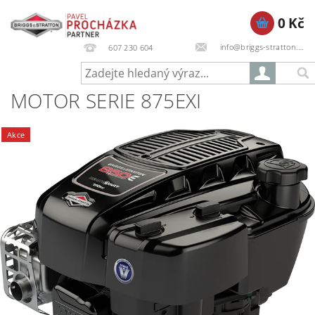
0 Kč
info@briggs-stratton.cz
607 230 604
MOTOR SERIE 875EXI
Akce