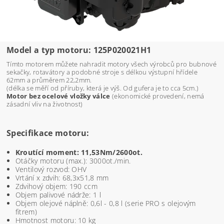
Model a typ motoru: 125P020021H1
Tímto motorem můžete nahradit motory všech výrobců pro bubnové
sekačky, rotavátory a podobné stroje s délkou výstupní hřídele
62mm a průměrem 22,2mm.
(délka se měří od příruby, která je výš. Od gufera je to cca 5cm.)
Motor bez ocelové vložky válce
(ekonomické provedení, nemá
zásadní vliv na životnost)
Specifikace motoru:
Kroutící moment: 11,53Nm/2600ot.
Otáčky motoru (max.): 3000ot./min.
Ventilový rozvod: OHV
Vrtání x zdvih: 68,3x51,8 mm
Zdvihový objem: 190 ccm
Objem palivové nádrže: 1 l
Objem olejové náplně: 0,6l - 0,8 l (serie PRO s olejovým
fitrem)
Hmotnost motoru: 10 kg