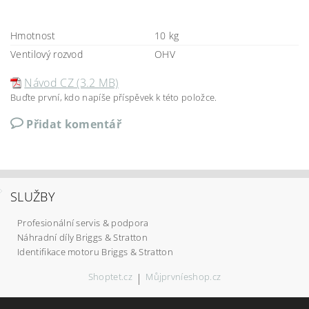
Hmotnost
10 kg
Ventilový rozvod
OHV
Návod CZ (3.2 MB)
Buďte první, kdo napíše příspěvek k této položce.
Přidat komentář
SLUŽBY
Profesionální servis & podpora
Náhradní díly Briggs & Stratton
Identifikace motoru Briggs & Stratton
Shoptet.cz
|
Můjprvníeshop.cz