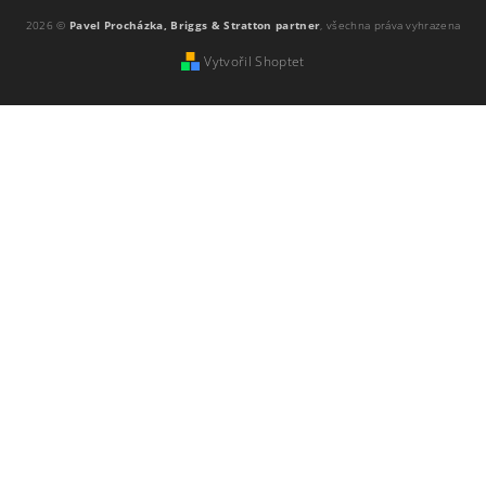
2026 ©
Pavel Procházka, Briggs & Stratton partner
, všechna práva vyhrazena
Vytvořil Shoptet