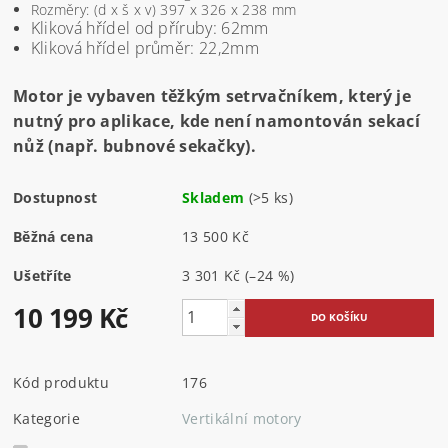
Rozměry: (d x š x v) 397 x 326 x 238 mm
Kliková hřídel od příruby: 62mm
Kliková hřídel průměr: 22,2mm
Motor je vybaven těžkým setrvačníkem, který je
nutný pro aplikace, kde není namontován sekací
nůž (např. bubnové sekačky).
Dostupnost
Skladem
(>5 ks)
Běžná cena
13 500 Kč
Ušetříte
3 301 Kč
(–24 %)
10 199 Kč
Kód produktu
176
Kategorie
Vertikální motory