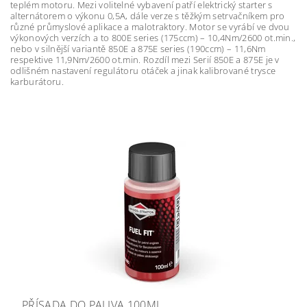
teplém motoru. Mezi volitelné vybavení patří elektrický starter s
alternátorem o výkonu 0,5A, dále verze s těžkým setrvačníkem pro
různé průmyslové aplikace a malotraktory. Motor se vyrábí ve dvou
výkonových verzích a to 800E series (175ccm) – 10,4Nm/2600 ot.min.,
nebo v silnější variantě 850E a 875E series (190ccm) – 11,6Nm
respektive 11,9Nm/2600 ot.min. Rozdíl mezi Serií 850E a 875E je v
odlišném nastavení regulátoru otáček a jinak kalibrované trysce
karburátoru.
PŘÍSADA DO PALIVA 100ML