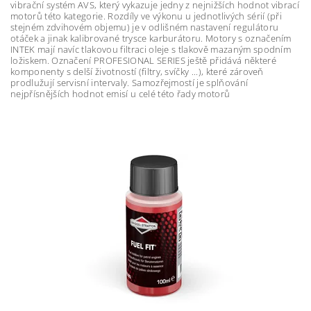
vibrační systém AVS, který vykazuje jedny z nejnižších hodnot vibrací
motorů této kategorie. Rozdíly ve výkonu u jednotlivých sérií (při
stejném zdvihovém objemu) je v odlišném nastavení regulátoru
otáček a jinak kalibrované trysce karburátoru. Motory s označením
INTEK mají navíc tlakovou filtraci oleje s tlakově mazaným spodním
ložiskem. Označení PROFESIONAL SERIES ještě přidává některé
komponenty s delší životností (filtry, svíčky ...), které zároveň
prodlužují servisní intervaly. Samozřejmostí je splňování
nejpřísnějších hodnot emisí u celé této řady motorů