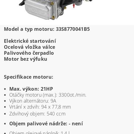
Model a typ motoru: 33S8770041B5
Elektrické startování
Ocelová vložka válce
Pa
livového čerpadlo
Motor bez výfuku
Specifikace motoru:
Max. výkon: 21HP
Otáčky motoru (max.): 3300ot./min.
Výkon alternátoru: 9A
Vrtání x zdvih: 94 x 77,8 mm
Zdvihový objem: 540 ccm
Objem palivové nádrže: - není
Objem olejové náplně: 1,4 l