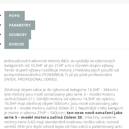
POPIS
PARAMETRY
SOUBORY
DISKUZE
Jednoválcové traktorové motory B&S; se vyrábějí ve výkonových
kategoriích od 10,5HP až po 21HP a to v různém stupni výbavy.
Tento stupeň výbavy rozděluje motory z hlediska jejich použití od
poloprofesionálního (POWERBUILT) až po plně profesionální
(INTEK, PROFESIONAL SERIES).
Zdvihový objem válce je do výkonové kategorie 13,5HP - 344ccm (
tyto motory jsou nově označovány jako serie 3 – model motoru
začíná číslem 21 ). Silnější motory od výkonu 14,5HP do výkonu
19,5HP mají zdvihový objem 500ccm ( jsou nově označovány jako
serie 4 – model motoru začíná číslem 31 ). Nejsilnější v této kategorii
je motor o výkonu 21HP – 540ccm (
ten nese nově označení jako
serie 5 – model motoru začíná číslem 33
). Všechny uvedené
motory serie 3,4,5 mají standardně ocelovou vložku válce, rozvod
ventilů OHV pro lepší odvod tepla od hlav válců a patentovaný anti-