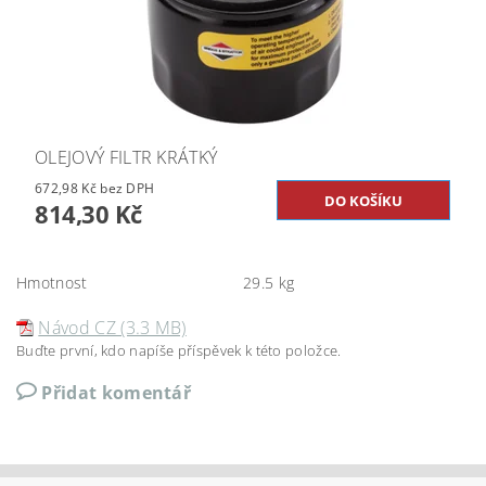
OLEJOVÝ FILTR KRÁTKÝ
672,98 Kč bez DPH
814,30 Kč
Hmotnost
29.5 kg
Návod CZ (3.3 MB)
Buďte první, kdo napíše příspěvek k této položce.
Přidat komentář