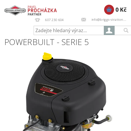
0 Kč
info@briggs-stratton.cz
607 230 604
POWERBUILT - SERIE 5