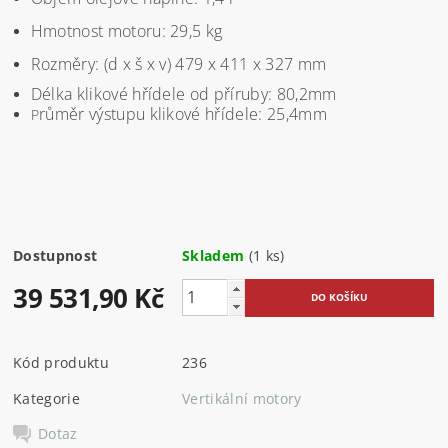
Hmotnost motoru: 29,5 kg
Rozměry: (d x š x v) 479 x 411 x 327 mm
Délka klikové hřídele od příruby: 80,2mm
růměr výstupu klikové hřídele: 25,4mm
P
Dostupnost
Skladem
(1 ks)
39 531,90 Kč
Kód produktu
236
Kategorie
Vertikální motory
Dotaz