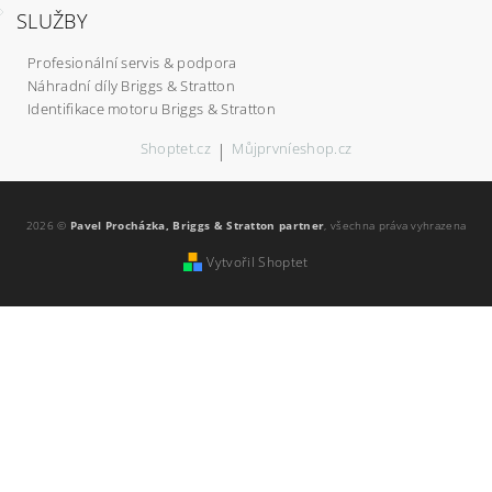
SLUŽBY
Profesionální servis & podpora
Náhradní díly Briggs & Stratton
Identifikace motoru Briggs & Stratton
Shoptet.cz
|
Můjprvníeshop.cz
2026 ©
Pavel Procházka, Briggs & Stratton partner
, všechna práva vyhrazena
Vytvořil Shoptet