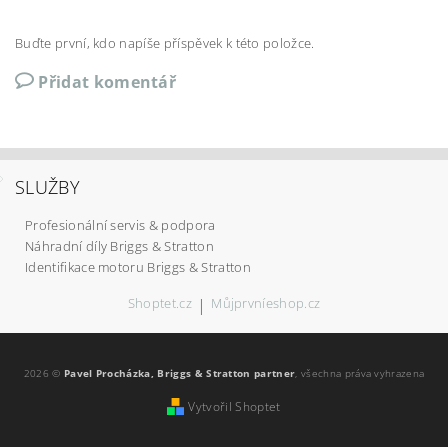
Buďte první, kdo napíše příspěvek k této položce.
Přidat komentář
SLUŽBY
Profesionální servis & podpora
Náhradní díly Briggs & Stratton
Identifikace motoru Briggs & Stratton
Shoptet.cz
|
Můjprvníeshop.cz
2026 ©
Pavel Procházka, Briggs & Stratton partner
, všechna práva vyhrazena
Vytvořil Shoptet