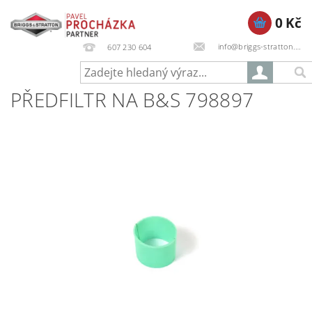
0 Kč
info@briggs-stratton.cz
607 230 604
PŘEDFILTR NA B&S 798897