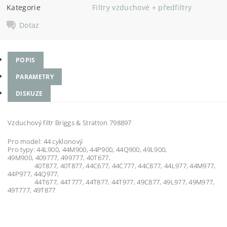
Kategorie
Filtry vzduchové + předfiltry
Dotaz
POPIS
PARAMETRY
DISKUZE
Vzduchový filtr Briggs & Stratton 798897
Pro model: 44 cyklonový
Pro typy:
44L900, 44M900, 44P900, 44Q900, 49L900,
49M900, 409777, 499777, 40T677,
40T877, 40T877, 44C677, 44C777, 44C877, 44L977, 44M977,
44P977, 44Q977,
44T677, 44T777,
44T877, 44T977, 49C877, 49L977, 49M977,
49T777, 49T877