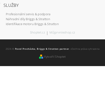
SLUŽBY
Profesionální servis & podpora
Náhradní díly Briggs & Stratton
Identifikace motoru Briggs & Stratton
Shoptet.cz
|
Můjprvníeshop.cz
2026 ©
Pavel Procházka, Briggs & Stratton partner
, všechna práva vyhrazena
Vytvořil Shoptet