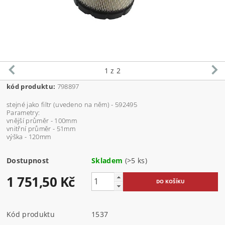
1
z 2
kód produktu:
798897
stejné jako filtr (uvedeno na něm) - 592495
Parametry:
vnější průměr - 100mm
vnitřní průměr - 51mm
výška - 120mm
Dostupnost
Skladem
(>5 ks)
1 751,50 Kč
Kód produktu
1537