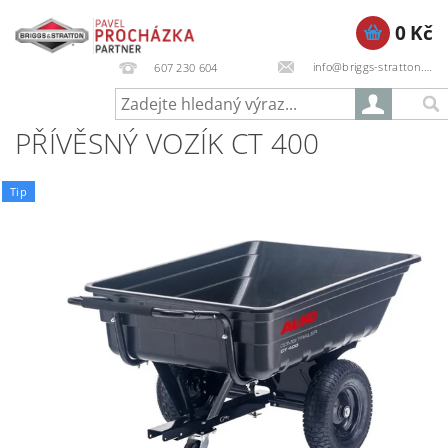
0 Kč
info@briggs-stratton.cz
607 230 604
PŘÍVĚSNÝ VOZÍK CT 400
Tip