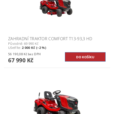
ZAHRADNÍ TRAKTOR COMFORT T13-93,3 HD
Původně:
69 990 Kč
Ušetříte
:
2 000 Kč (–2 %)
56 190,08 Kč bez DPH
67 990 Kč