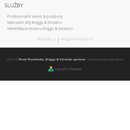
SLUŽBY
Profesionální servis & podpora
Náhradní díly Briggs & Stratton
Identifikace motoru Briggs & Stratton
Shoptet.cz
|
Můjprvníeshop.cz
2026 ©
Pavel Procházka, Briggs & Stratton partner
, všechna práva vyhrazena
Vytvořil Shoptet