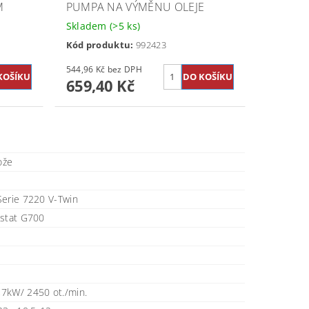
M
PUMPA NA VÝMĚNU OLEJE
Skladem
(>5 ks)
Kód produktu:
992423
544,96 Kč bez DPH
659,40 Kč
ože
Serie 7220 V-Twin
ostat G700
7kW/ 2450 ot./min.