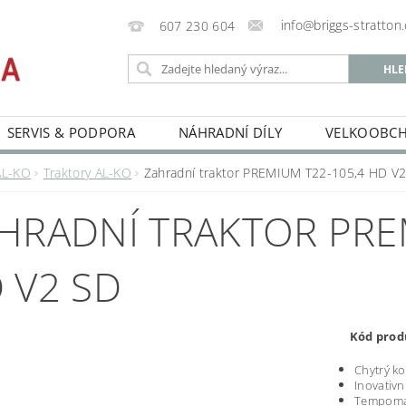
info@briggs-stratton.
607 230 604
SERVIS & PODPORA
NÁHRADNÍ DÍLY
VELKOOBC
AL-KO
Traktory AL-KO
Zahradní traktor PREMIUM T22-105,4 HD V
HRADNÍ TRAKTOR PRE
 V2 SD
Kód prod
Chytrý ko
Inovativn
Tempomat