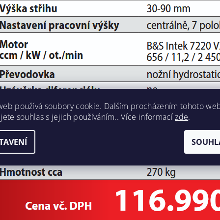
web používá soubory cookie. Dalším procházením tohoto we
jete souhlas s jejich používáním.. Více informací
zde
.
TAVENÍ
SOUHL