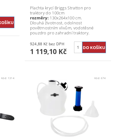
Plachta krycí Briggs Stratton pro
traktory do 100cm
rozměry:
130x264x100 cm.
Dlouhá životnost, odolnost
povětrnostním vlivům, vodotěsné
pouzdro pro zahradní traktory.
924,88 Kč bez DPH
1 119,10 Kč
Kód:
1314
Kód:
674