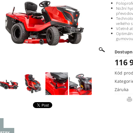
Poloprof
Nožní hy
převodo
Technolog
velkého 
Včetně a
Optimáln
gumovou 
Dostupn
116 
Kód pro
Kategori
Záruka
ETRY