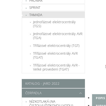
PROMAX
SPRINT
TAMADA
Jednofázové elektrocentrály
(TGS)
Jednofázové elektrocentrály AVR
(TGA)
Třífázové elektrocentrály (TGT)
Třífázové elektrocentrály AVR
(TGAT)
Třífázové elektrocentrály AVR -
Velké provedení (TGAT)
KATALOG - JARO 2022
ČERPADLA
POPIS
NÍZKOTLAKÁ (NA
ČISTOU/UŽITKOVOU VODU)
PARAM