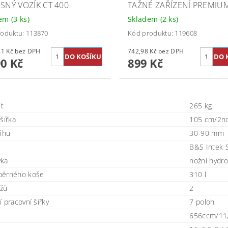
ĚSNÝ VOZÍK CT 400
TAŽNÉ ZAŘÍZENÍ PREMIU
dem
(3 ks)
Skladem
(2 ks)
oduktu: 113870
Kód produktu: 119608
4 950,41 Kč bez DPH
742,98 Kč bez DPH
90 Kč
899 Kč
t
265 kg
šířka
105 cm/2n
řihu
30-90 mm
B&S Intek 
vka
nožní hydr
běrného koše
310 l
žů
2
 pracovní šířky
7 poloh
656ccm/11,