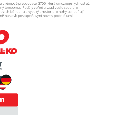
m a prémiové převodovce G700, která umožňuje rychlost až
avěný tempomat. Pedály vpřed a vzad vedle sebe pro
ý povrch běhounu a vysoký prostor pro nohy usnadňují
lně nastavit postupně. Nyní nové s područkami.