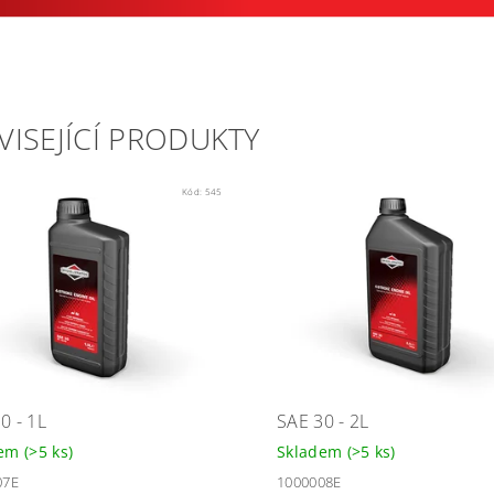
VISEJÍCÍ PRODUKTY
Kód:
545
0 - 1L
SAE 30 - 2L
dem
(>5 ks)
Skladem
(>5 ks)
07E
1000008E