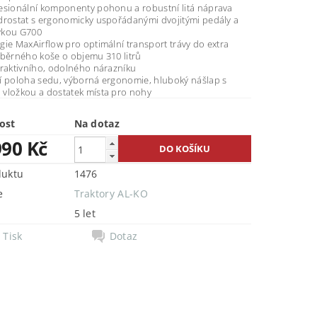
esionální komponenty pohonu a robustní litá náprava
drostat s ergonomicky uspořádanými dvojitými pedály a
vkou G700
ie MaxAirflow pro optimální transport trávy do extra
sběrného koše o objemu 310 litrů
traktivního, odolného nárazníku
í poloha sedu, výborná ergonomie, hluboký nášlap s
vložkou a dostatek místa pro nohy
ost
Na dotaz
990 Kč
duktu
1476
e
Traktory AL-KO
5 let
Tisk
Dotaz