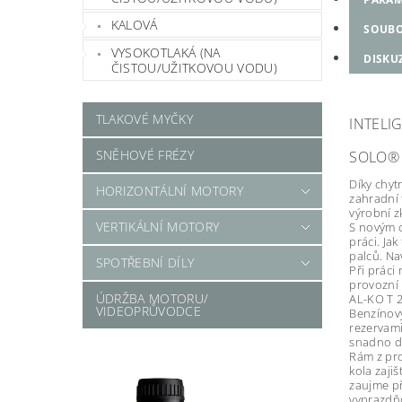
KALOVÁ
SOUB
VYSOKOTLAKÁ (NA
DISKU
ČISTOU/UŽITKOVOU VODU)
TLAKOVÉ MYČKY
INTELI
SNĚHOVÉ FRÉZY
SOLO® 
Díky chyt
HORIZONTÁLNÍ MOTORY
zahradní 
výrobní z
VERTIKÁLNÍ MOTORY
S novým c
práci. Ja
palců. Na
SPOTŘEBNÍ DÍLY
Při práci
provozní 
ÚDRŽBA MOTORU/
AL-KO T 2
VIDEOPRŮVODCE
Benzínový
rezervami
snadno de
Rám z pro
kola zaji
zaujme př
vyprazdňo