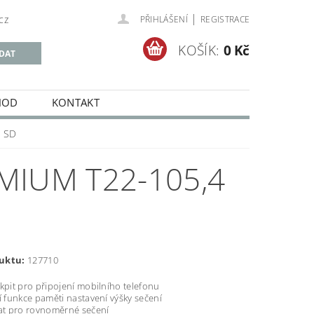
|
cz
PŘIHLÁŠENÍ
REGISTRACE
KOŠÍK:
0 Kč
HOD
KONTAKT
2 SD
MIUM T22-105,4
uktu:
127710
kpit pro připojení mobilního telefonu
í funkce paměti nastavení výšky sečení
 pro rovnoměrné sečení