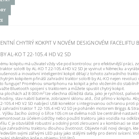
ORY
ZE
GENTNÍ CHYTRÝ KOKPIT V NOVÉM DESIGNOVÉM FACELIFT
BY AL-KO T 22-105.4 HD V2 SD
rému kokpitu má uživatel vždy vše pod kontrolou: pro efektivnější práci, zv
traktor solo® by AL-KO T 22-105.4 HD V2 SD je vyvinut v Německu a vyrábě
kušenosti a inovativní inteligentní kokpit dělají z tohoto zahradního tra
hytrým kokpitem přináší zahradní traktor solo® by AL-KO nejen revoluci v
k to funguje? Proměnou smartphonu na kokpit a jeho vložením do stabilní
važte Bluetooth spojení s traktorem a můžete spustit chytrý kokpit.
 na plochách až 8 000 m² lze všechna důležitá data, jako je rychlost, palivo
hodiny, stav nabití baterie, zobrazení sklonu atd., číst přímo v kokpitu. 
2-105.4 HD V2 SD nabíjecí USB konektor s integrovanou ochranou proti pr
 zahradní traktor T 22-105.4 HD V2 SD je poháněn motorem Briggs & Stra
. Výšku žacího ústrojí o šířce 105 cm se dvěma noži lze centrálně nastavit
montovat za účelem údržby nebo použití traktoru jako vozidla na odklíz
filu C je obzvláště robustní a odolný proti zkroucení a v kombinaci se s
šťuje zahradnímu traktoru dlouhou životnost. Objevte náš nový design, kt
edevším svými zářivými LED pásy jako stálými světly pro denní svícení. Vo
vání sběrného koše o objemu 310 litrů.