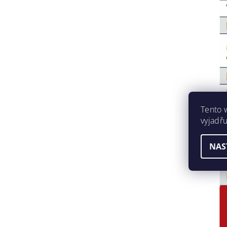
Tento 
vyjadřu
NAS