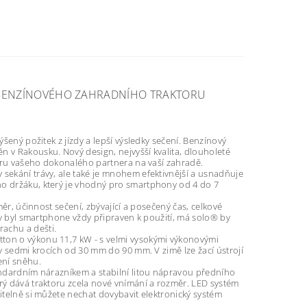
U BENZÍNOVÉHO ZAHRADNÍHO TRAKTORU
ýšený požitek z jízdy a lepší výsledky sečení. Benzínový
n v Rakousku. Nový design, nejvyšší kvalita, dlouholeté
ktoru vašeho dokonalého partnera na vaší zahradě.
 sekání trávy, ale také je mnohem efektivnější a usnadňuje
ho držáku, který je vhodný pro smartphony od 4 do 7
měr, účinnost sečení, zbývající a posečený čas, celkové
Aby byl smartphone vždy připraven k použití, má solo® by
achu a dešti.
tton o výkonu 11,7 kW - s velmi vysokými výkonovými
 v sedmi krocích od 30 mm do 90 mm. V zimě lze žací ústrojí
ení sněhu.
tandardním nárazníkem a stabilní litou nápravou předního
erý dává traktoru zcela nové vnímání a rozměr. LED systém
litelně si můžete nechat dovybavit elektronický systém