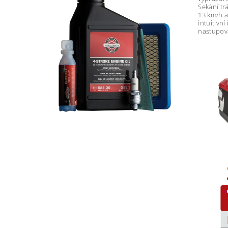
Sekání tr
13 km/h a
intuitivn
nastupová