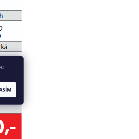
bu
ASÍM