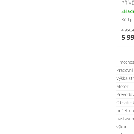
PŘÍV
Skla
Kód pr
5 9
Hmotnos
Pracovní 
Výška st
Motor
Převodo
Obsah s
počet no
nastavení
výkon