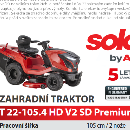
ávníků na velkých trávnících je potěšením i díky 23palcovým zadním kolů
 zajišťuje plynulou jízdu přes výmoly. Komfort a efektivitu zvyšuje i vest
í řízení. Sekačka se snadno doplňuje díky vnějšímu hrdlu nádrže. Hlubok
ní a práci s naším zahradním traktorem. Pohodlné sedadlo lze individuá