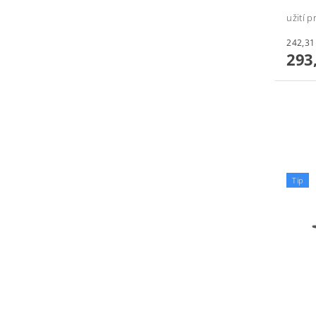
užití 
293
Tip