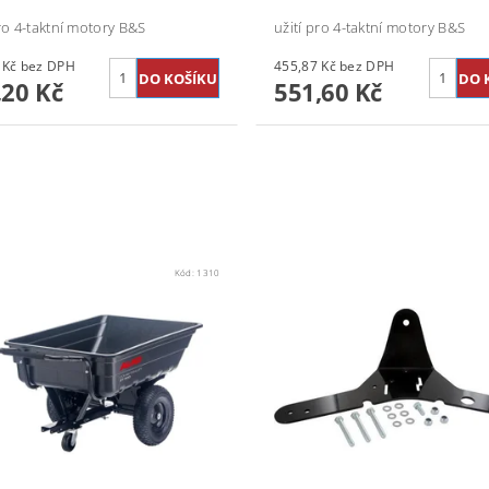
pro 4-taktní motory B&S
užití pro 4-taktní motory B&S
242,31 Kč bez DPH
455,87 Kč bez DPH
,20 Kč
551,60 Kč
Kód:
1310