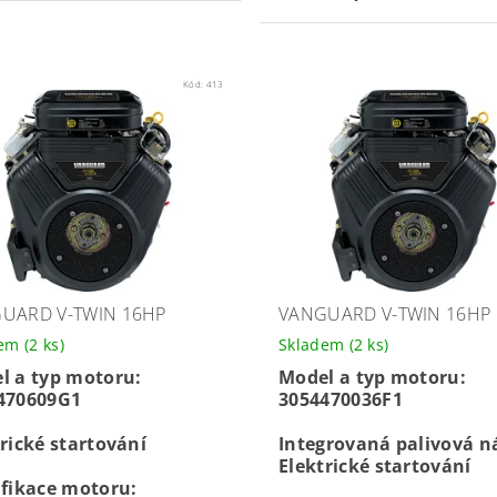
Kód:
413
UARD V-TWIN 16HP
VANGUARD V-TWIN 16HP
dem
(2 ks)
Skladem
(2 ks)
l a typ motoru:
Model a typ motoru:
470609G1
3054470036F1
rické startování
Integrovaná palivová n
Elektrické startování
ifikace motoru: