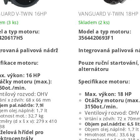
UARD V-TWIN 16HP
VANGUARD V-TWIN 18HP
dem
(3 ks)
Skladem
(2 ks)
l a typ motoru:
Model a typ motoru:
420617H5
3564420693F1
grovaná palivová nádrž
Integrovaná palivová n
ifikace motoru:
Pouze ruční startování,
alternátoru
x. výkon: 16 HP
áčky motoru (max.):
Specifikace motoru:
50ot./min.
ntilový rozvod: OHV
Max. výkon: 18 HP
ání x zdvih: 68 x 66 mm
Otáčky motoru (max.
jem pal.nádrže: 7,9l
3150ot./min.
em olej.náplně: 1,7 lt
Ventilový rozvod: OHV
otnost mot.: 32,7 kg
Vrtání x zdvih: 72 x 70m
měry (d x š x v): 279 x 410
Objem pal.nádrže: 6,5 li
438
Objem olej.náplně: 1,7 lt
želová hřídel pro
Hmotnost mot.: 33,6 kg
ektrocentrály
Rozměry (d x š x v): 318 x