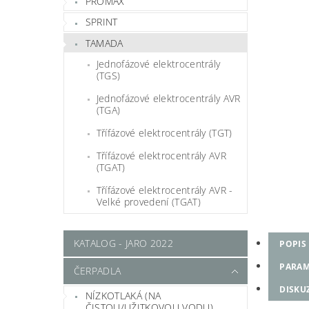
PROMAX
SPRINT
TAMADA
Jednofázové elektrocentrály
(TGS)
Jednofázové elektrocentrály AVR
(TGA)
Třífázové elektrocentrály (TGT)
Třífázové elektrocentrály AVR
(TGAT)
Třífázové elektrocentrály AVR -
Velké provedení (TGAT)
KATALOG - JARO 2022
POPIS
PARAM
ČERPADLA
DISKU
NÍZKOTLAKÁ (NA
ČISTOU/UŽITKOVOU VODU)