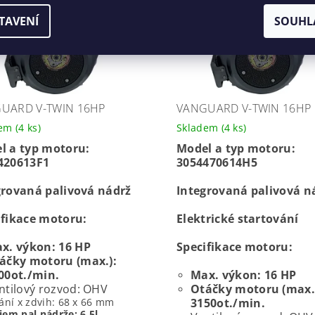
TAVENÍ
SOUHL
UARD V-TWIN 16HP
VANGUARD V-TWIN 16HP
dem
(4 ks)
Skladem
(4 ks)
l a typ motoru:
Model a typ motoru:
420613F1
3054470614H5
grovaná palivová nádrž
Integrovaná palivová n
ifikace motoru:
Elektrické startování
x. výkon: 16 HP
Specifikace motoru:
áčky motoru (max.):
00ot./min.
Max. výkon: 16 HP
ntilový rozvod: OHV
Otáčky motoru (max.
ání x zdvih: 68 x 66 mm
3150ot./min.
jem pal.nádrže: 6,5l