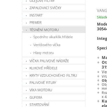
OLEJOVÉ FILTRY
ZAPALOVACÍ SVÍČKY
VANG
INSTART
Skla
PRIMER
Mode
3054
TĚSNĚNÍ MOTORU
Spodního víka/klik.hřídele
Inte
Ventilového víčka
Spec
Hlavy motoru
Ma
VÍČKA PALIVOVÉ NÁDRŽE
Ot
31
KLIKOVÉ HŘÍDELE
Ve
KRYTY VZDUCHOVÉHO FILTRU
Vrt
Ob
PALIVOVÉ FITLRY
Obj
Hm
VÍKA MOTORU
Roz
x 
GUFERA
Ku
STARTOVÁNÍ
el