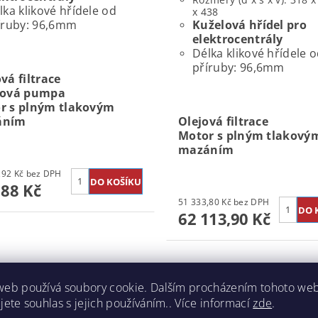
lka klikové hřídele od
x 438
íruby: 96,6mm
Kuželová hřídel pro
elektrocentrály
Délka klikové hřídele 
příruby: 96,6mm
vá filtrace
vová pumpa
r s plným tlakovým
áním
Olejová filtrace
Motor s plným tlakový
mazáním
45 609,92 Kč bez DPH
188 Kč
51 333,80 Kč bez DPH
62 113,90 Kč
Kód:
410
web používá soubory cookie. Dalším procházením tohoto we
jete souhlas s jejich používáním.. Více informací
zde
.