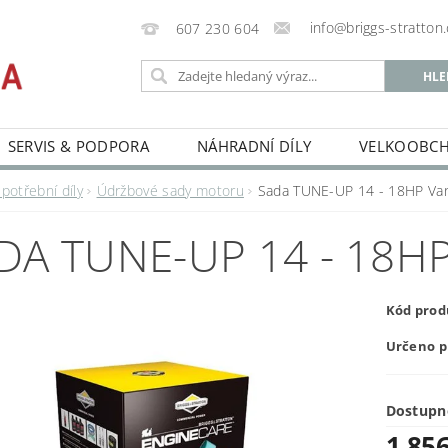
info@briggs-stratton.
607 230 604
SERVIS & PODPORA
NÁHRADNÍ DÍLY
VELKOOBC
potřební díly
Údržbové sady motoru
Sada TUNE-UP 14 - 18HP Va
DA TUNE-UP 14 - 18
Kód prod
Určeno p
Dostupn
1 856