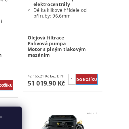
elektrocentrály
Délka klikové hřídele od
příruby: 96,6mm
od
Olejová filtrace
Palivová pumpa
Motor s plným tlakovým
m
mazáním
42 165,21 Kč bez DPH
51 019,90 Kč
Kód:
411
Kód:
412
bu