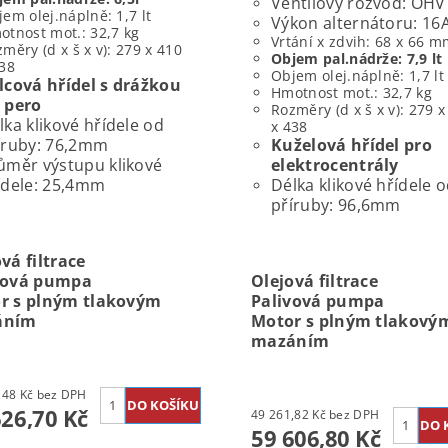
Ventilový rozvod: OHV
em olej.náplně: 1,7 lt
Výkon alternátoru: 16
otnost mot.: 32,7 kg
Vrtání x zdvih: 68 x 66 
měry (d x š x v): 279 x 410
Objem pal.nádrže: 7,9 lt
438
Objem olej.náplně: 1,7 lt
lcová hřídel s drážkou
Hmotnost mot.: 32,7 kg
 pero
Rozměry (d x š x v): 279 x
lka klikové hřídele od
x 438
íruby: 76,2mm
Kuželová hřídel pro
ůměr výstupu klikové
elektrocentrály
ídele: 25,4mm
Délka klikové hřídele 
příruby: 96,6mm
vá filtrace
vová pumpa
Olejová filtrace
r s plným tlakovým
Palivová pumpa
áním
Motor s plným tlakový
mazáním
45 972,48 Kč bez DPH
626,70 Kč
49 261,82 Kč bez DPH
59 606,80 Kč