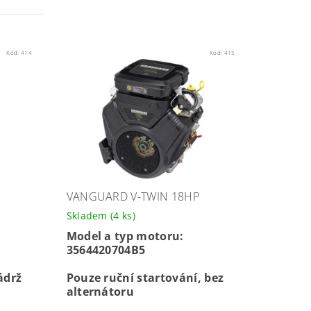
Kód:
414
Kód:
415
VANGUARD V-TWIN 18HP
Skladem
(4 ks)
Model a typ motoru:
3564420704B5
ádrž
Pouze ruční startování, bez
alternátoru