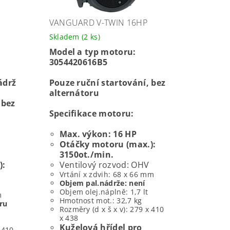
VANGUARD V-TWIN 16HP
Skladem
(2 ks)
Model a typ motoru:
3054420616B5
ádrž
Pouze ruční startování, bez
alternátoru
 bez
Specifikace motoru:
Max. výkon: 16 HP
Otáčky motoru (max.):
3150ot./min.
):
Ventilový rozvod: OHV
Vrtání x zdvih: 68 x 66 mm
Objem pal.nádrže: není
Objem olej.náplně: 1,7 lt
m
Hmotnost mot.: 32,7 kg
tru
Rozměry (d x š x v): 279 x 410
x 438
Kuželová hřídel pro
 410