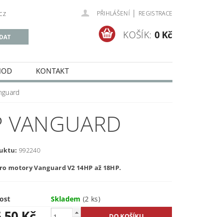
|
cz
PŘIHLÁŠENÍ
REGISTRACE
KOŠÍK:
0 Kč
HOD
KONTAKT
nguard
HP VANGUARD
uktu:
992240
ro motory Vanguard V2 14HP až 18HP.
ost
Skladem
(2 ks)
,50 Kč