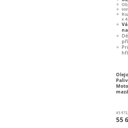
Obj
Hm
Roz
x 
Vá
na
Dé
př
Pr
hř
Olejo
Pali
Moto
maz
55 