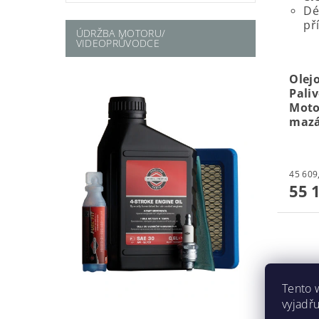
Dé
př
ÚDRŽBA MOTORU/
VIDEOPRŮVODCE
Olejo
Pali
Moto
maz
55 
Tento 
vyjadřu