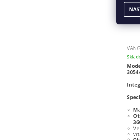
NAS
VANG
Skla
Mode
3054
Inte
Spec
Ma
Ot
36
Ve
Vrt
Ob