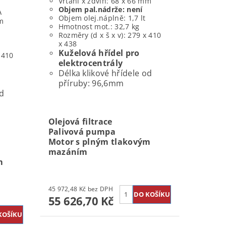
Vrtání x zdvih: 68 x 66 mm
Objem pal.nádrže: není
A
Objem olej.náplně: 1,7 lt
mm
Hmotnost mot.: 32,7 kg
Rozměry (d x š x v): 279 x 410
x 438
Kuželová hřídel pro
 410
elektrocentrály
Délka klikové hřídele od
příruby: 96,6mm
od
Olejová filtrace
Palivová pumpa
Motor s plným tlakovým
mazáním
m
45 972,48 Kč bez DPH
55 626,70 Kč