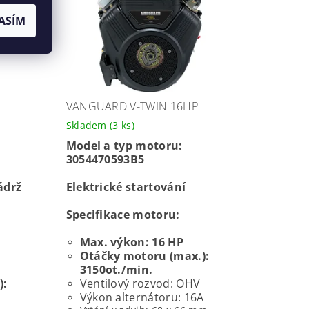
ASÍM
VANGUARD V-TWIN 16HP
Skladem
(3 ks)
Model a typ motoru:
3054470593B5
ádrž
Elektrické startování
Specifikace motoru:
Max. výkon: 16 HP
Otáčky motoru (max.):
3150ot./min.
):
Ventilový rozvod: OHV
Výkon alternátoru: 16A