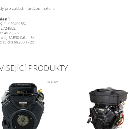
ady pro základní úrdžbu motoru
lení:
 filtr 394018S,
- 272490S,
ltr 492932S,
olej SAE30 0,6L - 3x,
í svíčka 992304 - 2x
VISEJÍCÍ PRODUKTY
Kód:
409