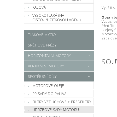
KALOVÁ
Využití s
VYSOKOTLAKÁ (NA
Obsah ba
ČISTOU/UŽITKOVOU VODU)
Vzduchový
Předfiltr 
Olejový fi
Motorový 
TLAKOVÉ MYČKY
Zapalovac
SNĚHOVÉ FRÉZY
HORIZONTÁLNÍ MOTORY
SOU
VERTIKÁLNÍ MOTORY
SPOTŘEBNÍ DÍLY
MOTOROVÉ OLEJE
PŘÍSADY DO PALIVA
FILTRY VZDUCHOVÉ + PŘEDFILTRY
ÚDRŽBOVÉ SADY MOTORU