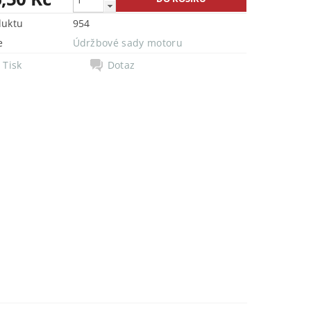
duktu
954
e
Údržbové sady motoru
Tisk
Dotaz