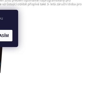
ároveň jsou předem optimálně naprogramovány pro
e vzrůstající oblibě přispívá také 3- letá záruční doba pro
bu
ASÍM
Kód:
954