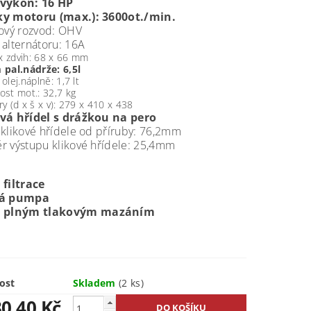
výkon: 16 HP
y motoru (max.): 3600ot./min.
lový rozvod: OHV
 alternátoru: 16A
 x zdvih: 68 x 66 mm
pal.nádrže: 6,5l
lej.náplně: 1,7 lt
st mot.: 32,7 kg
y (d x š x v): 279 x 410 x 438
vá hřídel s drážkou na pero
 klikové hřídele od příruby: 76,2mm
r výstupu klikové hřídele: 25,4mm
 filtrace
vá pumpa
s plným tlakovým mazáním
ost
Skladem
(2 ks)
30,40 Kč