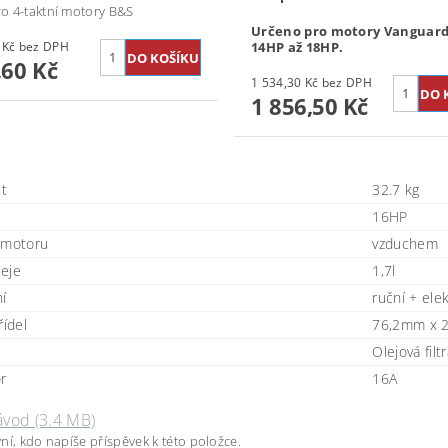
pro 4-taktní motory B&S
Určeno pro motory Vanguard
455,87 Kč bez DPH
14HP až 18HP.
,60 Kč
1 534,30 Kč bez DPH
1 856,50 Kč
t
32.7 kg
16HP
 motoru
vzduchem
eje
1,7l
ní
ruční + ele
řídel
76,2mm x 
Olejová fil
or
16A
ávod (3.4 MB)
ní, kdo napíše příspěvek k této položce.