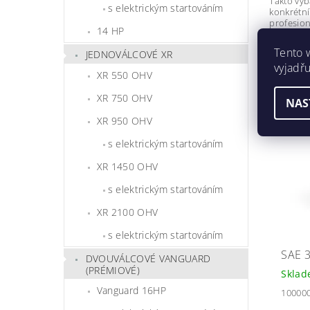
Takto vyb
s elektrickým startováním
konkrétní 
profesion
14 HP
Tento 
JEDNOVÁLCOVÉ XR
vyjadřu
SOU
XR 550 OHV
XR 750 OHV
NAS
XR 950 OHV
s elektrickým startováním
XR 1450 OHV
s elektrickým startováním
XR 2100 OHV
s elektrickým startováním
SAE 3
DVOUVÁLCOVÉ VANGUARD
(PRÉMIOVÉ)
Skla
Vanguard 16HP
10000