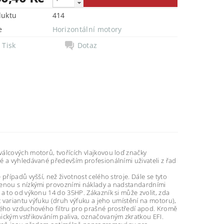
duktu
414
e
Horizontální motory
Tisk
Dotaz
álcových motorů, tvořících vlajkovou loď značky
é a vyhledávané především profesionálními uživateli z řad
případů vyšší, než životnost celého stroje. Dále se tyto
ojenou s nízkými provozními náklady a nadstandardními
a to od výkonu 14 do 35HP. Zákazník si může zvolit, zda
t variantu výfuku (druh výfuku a jeho umístění na motoru),
ového vzduchového filtru pro prašné prostředí apod. Kromě
nickým vstřikováním paliva, označovaným zkratkou EFI.