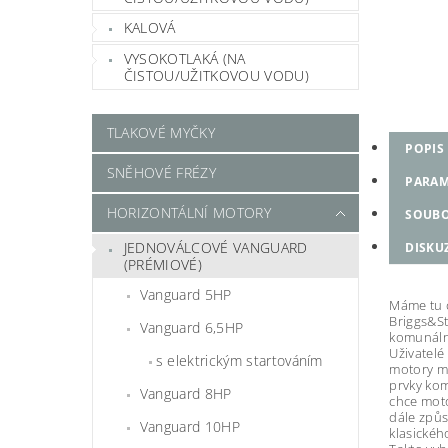
KALOVÁ
VYSOKOTLAKÁ (NA
ČISTOU/UŽITKOVOU VODU)
TLAKOVÉ MYČKY
POPIS
SNĚHOVÉ FRÉZY
PARAM
HORIZONTÁLNÍ MOTORY
SOUB
JEDNOVÁLCOVÉ VANGUARD
DISKU
(PRÉMIOVÉ)
Vanguard 5HP
Máme tu č
Briggs&St
Vanguard 6,5HP
komunální
Uživatelé
s elektrickým startováním
motory mo
prvky kom
Vanguard 8HP
chce moto
dále způs
Vanguard 10HP
klasickéh