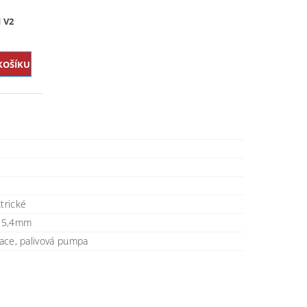
 V2
ktrické
25,4mm
trace, palivová pumpa