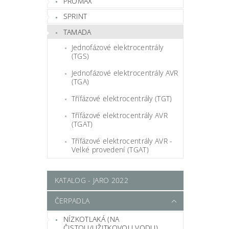
PROMAX
SPRINT
TAMADA
Jednofázové elektrocentrály
(TGS)
Jednofázové elektrocentrály AVR
(TGA)
Třífázové elektrocentrály (TGT)
Třífázové elektrocentrály AVR
(TGAT)
Třífázové elektrocentrály AVR -
Velké provedení (TGAT)
KATALOG - JARO 2022
ČERPADLA
NÍZKOTLAKÁ (NA
ČISTOU/UŽITKOVOU VODU)