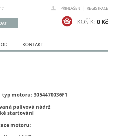
|
cz
PŘIHLÁŠENÍ
REGISTRACE
KOŠÍK:
0 Kč
HOD
KONTAKT
P
 typ motoru: 3054470036F1
vaná palivová nádrž
cké startování
kace motoru: