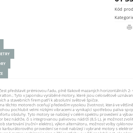
Kód pro
Kategori
ETRY
ORY
ZE
est představit prémiovou řadu, plně tlakově mazaných horizontálních 2- v
ratton.; Tyto v Japonsku vyráběné motory, které jsou celosvětově uznávan
ch a stavebních firem patří k absolutní světové špičce.
 na těchto motorech oceňují především vysokou životnost, která ve většině 
hou pochlubit velmi nízkými vibracemi a vynikající spotřebou paliva sp
fortu obsluhy. Tyto motory se nabízejí v celém spektru provedení a výbav 
r bez nádrže, či s integrovanou palivovou nádrží (8,5 L), je možnost zvoli
ob startování (ruční+ elektro), výkon alternátoru, možnost volby cyklon
o karburátorového provedení se nově nabízejí i vybrané motory s elektro