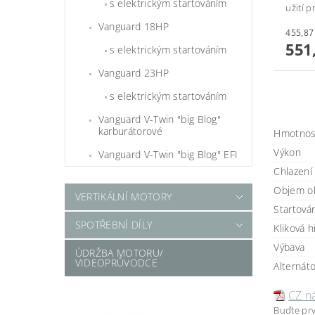
s elektrickým startováním
užití 
Vanguard 18HP
551
s elektrickým startováním
Vanguard 23HP
s elektrickým startováním
Vanguard V-Twin "big Blog"
karburátorové
Hmotnos
Výkon
Vanguard V-Twin "big Blog" EFI
Chlazení
Objem ol
VERTIKÁLNÍ MOTORY
Startová
SPOTŘEBNÍ DÍLY
Kliková h
Výbava
ÚDRŽBA MOTORU/
VIDEOPRŮVODCE
Alternát
CZ n
Buďte prv