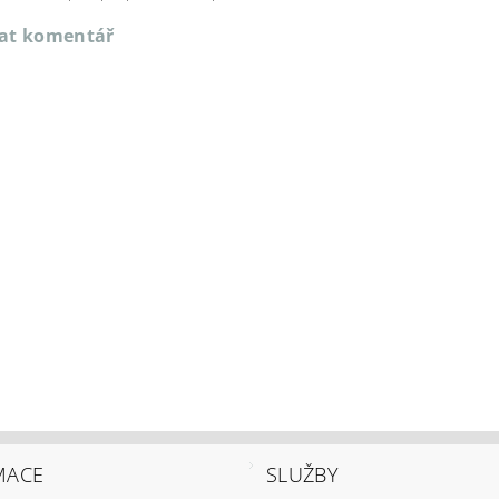
dat komentář
MACE
SLUŽBY