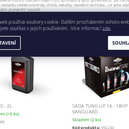
avené motory nabízení nejen nižší spotřebu a vyšší spolehlivost, ale z
zástavbu (elektrocentrály, drtiče, sekačky, stavební technika….) K jeho stál
ální „komerční" použití. .
web používá soubory cookie. Dalším procházením tohoto we
jete souhlas s jejich používáním.. Více informací
zde
.
VISEJÍCÍ PRODUKTY
TAVENÍ
SOUHL
Kód:
549
0 - 2L
SADA TUNE-UP 14 - 18HP
VANGUARD
dem
(>5 ks)
Skladem
(2 ks)
08E
Kód produktu:
992240