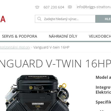
info@briggs-stratton.
607 230 604
SERVIS & PODPORA
NÁHRADNÍ DÍLY
VELKOOBC
Horizontální motory
Vanguard V-twin 16HP
NGUARD V-TWIN 16H
Model a
Integro
Elektri
Specifi