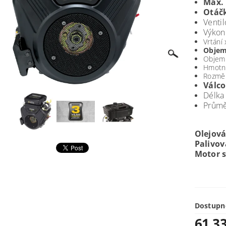
Max. 
Otáčk
Venti
Výkon
Vrtání
Objem 
Objem o
Hmotno
Rozměr
Válco
Délka
Průmě
Olejová
Palivo
Motor 
Dostupn
61 3