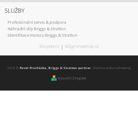
SLUŽBY
Profesionální servis & podpora
Náhradní díly Briggs & Stratton
Identifikace motoru Briggs & Stratton
Shoptet.cz
|
Můjprvníeshop.cz
2026 ©
Pavel Procházka, Briggs & Stratton partner
, všechna práva vyhrazena
Vytvořil Shoptet