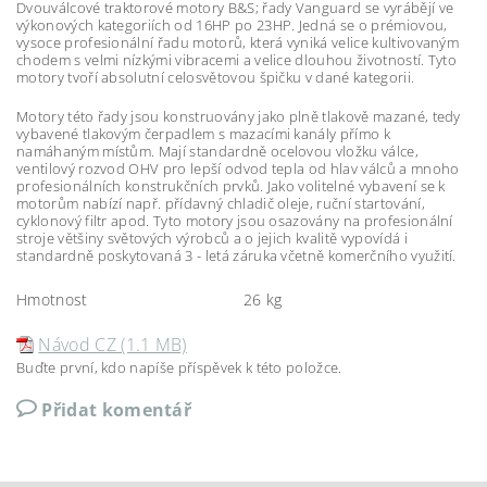
Dvouválcové traktorové motory B&S; řady Vanguard se vyrábějí ve
výkonových kategoriích od 16HP po 23HP. Jedná se o prémiovou,
vysoce profesionální řadu motorů, která vyniká velice kultivovaným
chodem s velmi nízkými vibracemi a velice dlouhou životností. Tyto
motory tvoří absolutní celosvětovou špičku v dané kategorii.
Motory této řady jsou konstruovány jako plně tlakově mazané, tedy
vybavené tlakovým čerpadlem s mazacími kanály přímo k
namáhaným místům. Mají standardně ocelovou vložku válce,
ventilový rozvod OHV pro lepší odvod tepla od hlav válců a mnoho
profesionálních konstrukčních prvků. Jako volitelné vybavení se k
motorům nabízí např. přídavný chladič oleje, ruční startování,
cyklonový filtr apod. Tyto motory jsou osazovány na profesionální
stroje většiny světových výrobců a o jejich kvalitě vypovídá i
standardně poskytovaná 3 - letá záruka včetně komerčního využití.
Hmotnost
26 kg
Návod CZ (1.1 MB)
Buďte první, kdo napíše příspěvek k této položce.
Přidat komentář