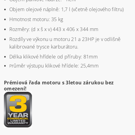
Objem olejové náplně: 1,7 l (včetně olejového filtru)
Hmotnost motoru: 35 kg
Rozměry: (d x š x v) 443 x 406 x 344 mm
Rozdíly ve výkonu u motoru 21 a 23HP je v odlišně
kalibrované trysce karburátoru.
Délka klikové hřídele od příruby: 81mm
růměr výstupu klikové hřídele: 25,4mm
P
Prémiová řada motoru s 3letou zárukou bez
omezení!