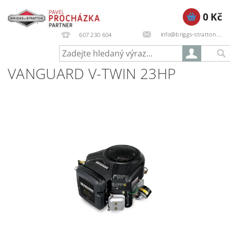
0 Kč
info@briggs-stratton.cz
607 230 604
VANGUARD V-TWIN 23HP